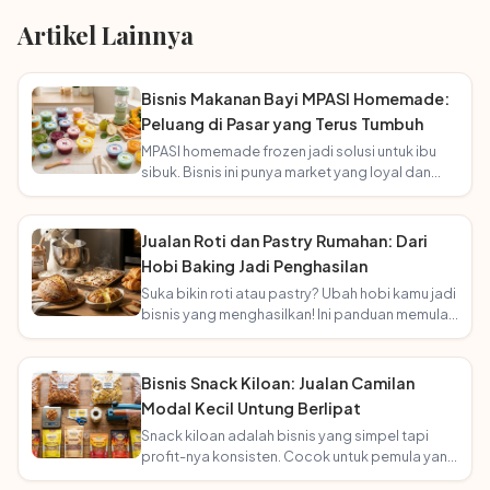
Artikel Lainnya
Bisnis Makanan Bayi MPASI Homemade:
Peluang di Pasar yang Terus Tumbuh
MPASI homemade frozen jadi solusi untuk ibu
sibuk. Bisnis ini punya market yang loyal dan
terus bertambah seiring angka kelahiran!
Jualan Roti dan Pastry Rumahan: Dari
Hobi Baking Jadi Penghasilan
Suka bikin roti atau pastry? Ubah hobi kamu jadi
bisnis yang menghasilkan! Ini panduan memulai
usaha bakery rumahan.
Bisnis Snack Kiloan: Jualan Camilan
Modal Kecil Untung Berlipat
Snack kiloan adalah bisnis yang simpel tapi
profit-nya konsisten. Cocok untuk pemula yang
mau mulai tanpa ribet!