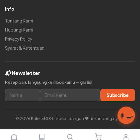
Info
Tentang Kami
Hubungi Kami
Privacy Policy
Syarat & Ketentuan
📬 Newsletter
Resep baru langsung ke inbox kamu — gratis!
Subscribe
👩‍🍳
© 2026 KulinerBDG. Dibuat dengan ❤️ di Bandung by:ars