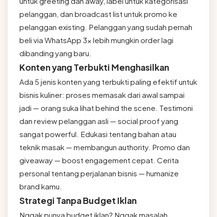
untuk greeting dan away, label untuk kategorisasi
pelanggan, dan broadcast list untuk promo ke
pelanggan existing. Pelanggan yang sudah pernah
beli via WhatsApp 3x lebih mungkin order lagi
dibanding yang baru.
Konten yang Terbukti Menghasilkan
Ada 5 jenis konten yang terbukti paling efektif untuk
bisnis kuliner: proses memasak dari awal sampai
jadi — orang suka lihat behind the scene. Testimoni
dan review pelanggan asli — social proof yang
sangat powerful. Edukasi tentang bahan atau
teknik masak — membangun authority. Promo dan
giveaway — boost engagement cepat. Cerita
personal tentang perjalanan bisnis — humanize
brand kamu.
Strategi Tanpa Budget Iklan
Nggak punya budget iklan? Nggak masalah.