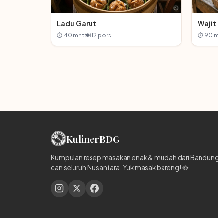
Ladu Garut
Wajit 
⏱ 40 mnt
🍽 12 porsi
⏱ 90 m
Kuliner
BDG
Kumpulan resep masakan enak & mudah dari Bandun
dan seluruh Nusantara. Yuk masak bareng! 🥘