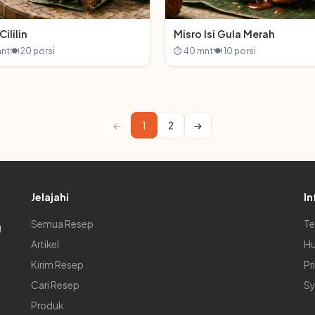
Cililin
Misro Isi Gula Merah
nt
🍽 20 porsi
⏱ 40 mnt
🍽 10 porsi
←
1
2
→
Jelajahi
In
Semua Resep
Te
g
Artikel
Hu
Kirim Resep
Pr
Cari Resep
Sy
Produk