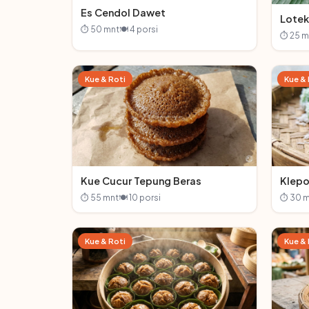
Es Cendol Dawet
Lotek
⏱ 50 mnt
🍽 4 porsi
⏱ 25 m
Kue & Roti
Kue & 
Kue Cucur Tepung Beras
Klepo
⏱ 55 mnt
🍽 10 porsi
⏱ 30 m
Kue & Roti
Kue & 