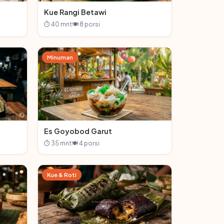
Kue Rangi Betawi
⏱ 40 mnt
🍽 8 porsi
Minuman
Es Goyobod Garut
⏱ 35 mnt
🍽 4 porsi
Kue & Roti