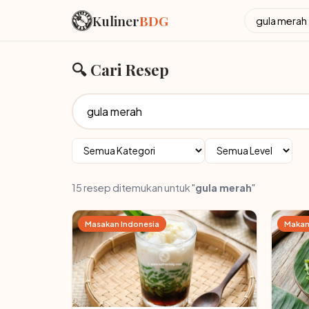
Kuliner
BDG
🔍 Cari Resep
15 resep ditemukan untuk "
gula merah
"
Masakan Indonesia
Makan