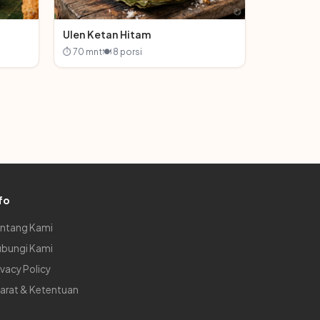
Ulen Ketan Hitam
⏱ 70 mnt
🍽 8 porsi
fo
ntang Kami
bungi Kami
ivacy Policy
arat & Ketentuan