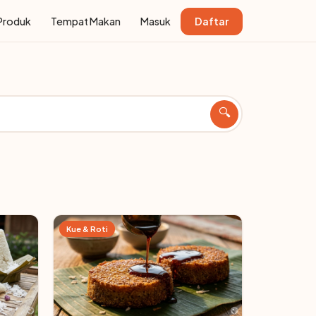
Produk
Tempat Makan
Masuk
Daftar
🔍
Kue & Roti