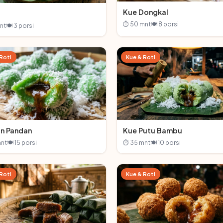
Kue Dongkal
⏱ 50 mnt
🍽 8 porsi
nt
🍽 3 porsi
Roti
Kue & Roti
n Pandan
Kue Putu Bambu
nt
🍽 15 porsi
⏱ 35 mnt
🍽 10 porsi
Roti
Kue & Roti