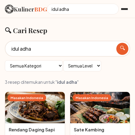
Kuliner
BDG
🔍 Cari Resep
🔍
3 resep ditemukan untuk "
idul adha
"
Masakan Indonesia
Masakan Indonesia
Rendang Daging Sapi
Sate Kambing