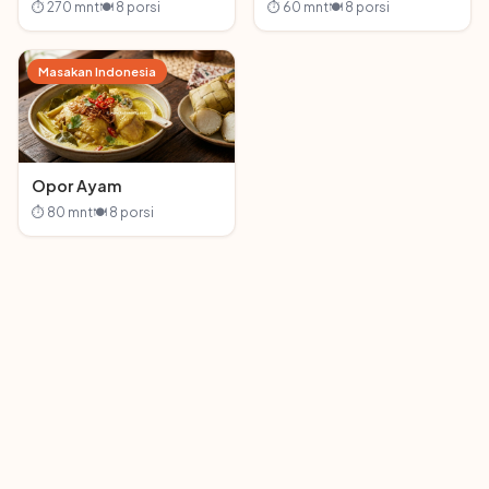
⏱ 270 mnt
🍽 8 porsi
⏱ 60 mnt
🍽 8 porsi
Masakan Indonesia
Opor Ayam
⏱ 80 mnt
🍽 8 porsi