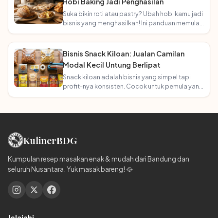
Hobi Baking Jadi Penghasilan
Suka bikin roti atau pastry? Ubah hobi kamu jadi
bisnis yang menghasilkan! Ini panduan memulai
usaha bakery rumahan.
Bisnis Snack Kiloan: Jualan Camilan
Modal Kecil Untung Berlipat
Snack kiloan adalah bisnis yang simpel tapi
profit-nya konsisten. Cocok untuk pemula yang
mau mulai tanpa ribet!
Kuliner
BDG
Kumpulan resep masakan enak & mudah dari Bandung dan
seluruh Nusantara. Yuk masak bareng! 🥘
Jelajahi