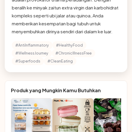
beralih ke minyak zaitun extra virgin dan karbohidrat
kompleks seperti ubi jalar atau quinoa, Anda
memberikan kesempatan bagi tubuh untuk
menyembuhkan dirinya sendiri dari dalam ke luar.
#AntiInflammatory
#HealthyFood
#WellnessJourney
#ChronicIllnessFree
#Superfoods
#CleanEating
Produk yang Mungkin Kamu Butuhkan