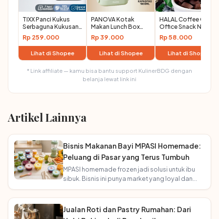
TIXX Panci Kukus
PANOVA Kotak
HALAL Coffee Candy
Serbaguna Kukusan
Makan Lunch Box
Office Snack Non-
Listrik 24L Electric
1000ML Food Grade
Dairy
Rp 259.000
Rp 39.000
Rp 58.000
Steamer 3 Lapis
BPA Free AMAN
Mengukus Telur
Microwave - Anti
Lihat di Shopee
Lihat di Shopee
Lihat di Shopee
Mengukus Ikan
Tumpah Tempat
Bekal
* Link affiliate — kamu bisa bantu support KulinerBDG dengan
Sekolah/Kantor
Wadah Makan PP
belanja lewat link ini
Tahan Panas
(Hijau/Putih)
BTE41208
Artikel Lainnya
Bisnis Makanan Bayi MPASI Homemade:
Peluang di Pasar yang Terus Tumbuh
MPASI homemade frozen jadi solusi untuk ibu
sibuk. Bisnis ini punya market yang loyal dan
terus bertambah seiring angka kelahiran!
Jualan Roti dan Pastry Rumahan: Dari