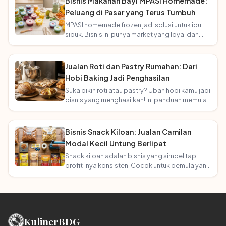
Bisnis Makanan Bayi MPASI Homemade:
Peluang di Pasar yang Terus Tumbuh
MPASI homemade frozen jadi solusi untuk ibu
sibuk. Bisnis ini punya market yang loyal dan
terus bertambah seiring angka kelahiran!
Jualan Roti dan Pastry Rumahan: Dari
Hobi Baking Jadi Penghasilan
Suka bikin roti atau pastry? Ubah hobi kamu jadi
bisnis yang menghasilkan! Ini panduan memulai
usaha bakery rumahan.
Bisnis Snack Kiloan: Jualan Camilan
Modal Kecil Untung Berlipat
Snack kiloan adalah bisnis yang simpel tapi
profit-nya konsisten. Cocok untuk pemula yang
mau mulai tanpa ribet!
Kuliner
BDG