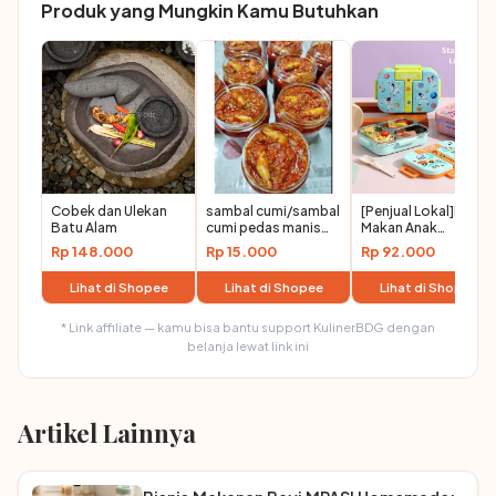
Produk yang Mungkin Kamu Butuhkan
Cobek dan Ulekan
sambal cumi/sambal
[Penjual Lokal]Kotak
Batu Alam
cumi pedas manis
Makan Anak
gurih
Stainless Lunch Box
Rp 148.000
Rp 15.000
Rp 92.000
Sekat Motif Lucu
Tempat Bekal
Lihat di Shopee
Lihat di Shopee
Lihat di Shopee
Sekolah Anti Bocor
Astro Mermaid
* Link affiliate — kamu bisa bantu support KulinerBDG dengan
belanja lewat link ini
Artikel Lainnya