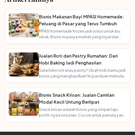
Bisnis Makanan Bayi MPASI Homemade:
Peluang di Pasar yang Terus Tumbuh
MPASI homemade frozen jadi solusi untuk ibu
sibuk. Bisnis ini punya market yang loyal dan
terus bertambah seiring angka kelahiran!
Jualan Roti dan Pastry Rumahan: Dari
Hobi Baking Jadi Penghasilan
Suka bikin roti atau pastry? Ubah hobi kamu jadi
bisnis yang menghasilkan! Ini panduan memulai
usaha bakery rumahan.
Bisnis Snack Kiloan: Jualan Camilan
Modal Kecil Untung Berlipat
Snack kiloan adalah bisnis yang simpel tapi
profit-nya konsisten. Cocok untuk pemula yang
mau mulai tanpa ribet!