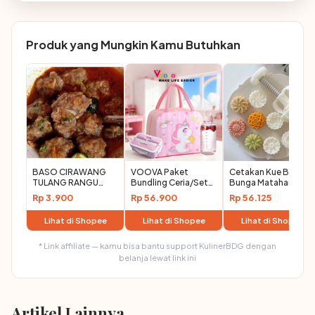
Produk yang Mungkin Kamu Butuhkan
BASO CIRAWANG
VOOVA Paket
Cetakan Kue Bulan
TULANG RANGU
Bundling Ceria/Set
Bunga Matahari
SAPI ENAK GURIH
Alat Bekal Sekolah
Rp 3.900
Rp 56.900
Rp 56.125
PEDAS BASO 12
dan Kantor/Kotak
BUTIR
Makan/Tas
Lihat di Shopee
Lihat di Shopee
Lihat di Shopee
Bekal/Botol Minum
* Link affiliate — kamu bisa bantu support KulinerBDG dengan
belanja lewat link ini
Artikel Lainnya