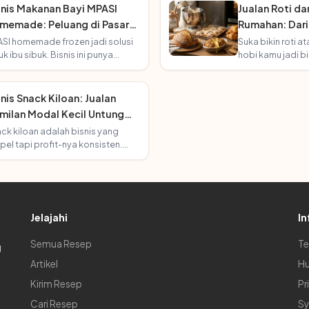
snis Makanan Bayi MPASI
Jualan Roti da
memade: Peluang di Pasar
Rumahan: Dari
ng Terus Tumbuh
Penghasilan
SI homemade frozen jadi solusi
Suka bikin roti a
uk ibu sibuk. Bisnis ini punya
hobi kamu jadi b
ket yang loyal dan terus
menghasilkan! I
tambah seiring angka kelahiran!
usaha bakery ru
nis Snack Kiloan: Jualan
milan Modal Kecil Untung
rlipat
ck kiloan adalah bisnis yang
pel tapi profit-nya konsisten.
ok untuk pemula yang mau mulai
pa ribet!
Jelajahi
In
Semua Resep
Te
g
Artikel
Hu
Kirim Resep
Pr
Cari Resep
Sy