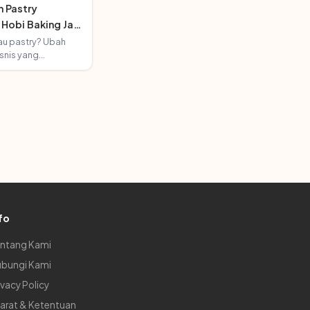
n Pastry
 Hobi Baking Jadi
tau pastry? Ubah
isnis yang
ni panduan memulai
mahan.
fo
ntang Kami
bungi Kami
ivacy Policy
arat & Ketentuan