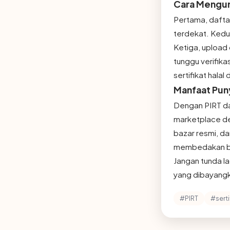
Cara Menguru
Pertama, daftar
terdekat. Kedu
Ketiga, upload
tunggu verifika
sertifikat halal
Manfaat Puny
Dengan PIRT dan
marketplace den
bazar resmi, da
membedakan bisn
Jangan tunda la
yang dibayangk
#PIRT
#serti