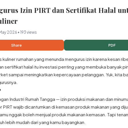
urus Izin PIRT dan Sertifikat Halal un
liner
May 2026 • 193 views
Share
PDF
s kuliner rumahan yang menunda mengurus izin karena kesan rib
n sertifikat halal itu investasi penting yang membuka banyak pin
market sampai meningkatkan kepercayaan pelanggan. Yuk, kita b
urusnya.
?
ngan Industri Rumah Tangga — izin produksi makanan dan minuma
 PIRT wajib dicantumkan di kemasan produk makanan yang dijua
amu nggak boleh menjual produk makanan kemasan. Tapi tenan
uh lebih mudah dari yang kamu bayangkan.