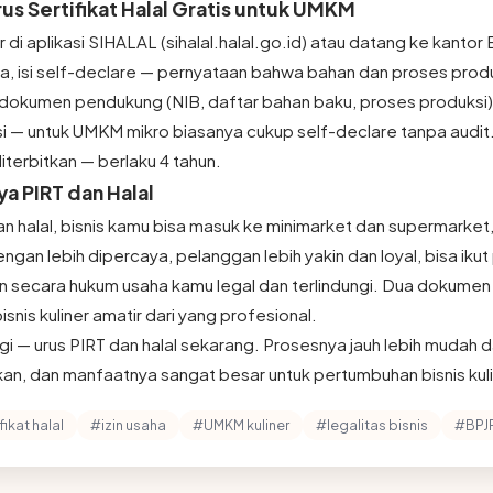
s Sertifikat Halal Gratis untuk UMKM
 di aplikasi SIHALAL (sihalal.halal.go.id) atau datang ke kantor
a, isi self-declare — pernyataan bahwa bahan dan proses produ
 dokumen pendukung (NIB, daftar bahan baku, proses produksi
si — untuk UMKM mikro biasanya cukup self-declare tanpa audit.
 diterbitkan — berlaku 4 tahun.
a PIRT dan Halal
 halal, bisnis kamu bisa masuk ke minimarket dan supermarket, b
gan lebih dipercaya, pelanggan lebih yakin dan loyal, bisa iku
n secara hukum usaha kamu legal dan terlindungi. Dua dokumen 
is kuliner amatir dari yang profesional.
gi — urus PIRT dan halal sekarang. Prosesnya jauh lebih mudah d
an, dan manfaatnya sangat besar untuk pertumbuhan bisnis kul
fikat halal
#izin usaha
#UMKM kuliner
#legalitas bisnis
#BPJ