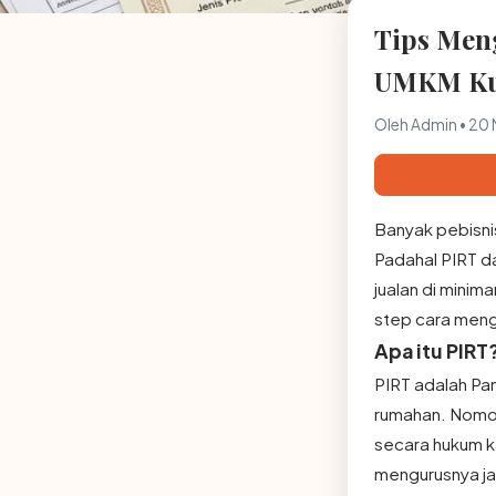
Tips Meng
UMKM Ku
Oleh Admin • 20 
Banyak pebisni
Padahal PIRT da
jualan di mini
step cara meng
Apa itu PIRT
PIRT adalah Pa
rumahan. Nomor
secara hukum k
mengurusnya ja