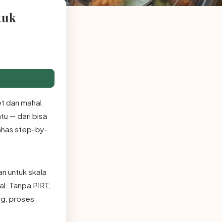
tuk
et dan mahal.
tu — dari bisa
ahas step-by-
n untuk skala
l. Tanpa PIRT,
g, proses