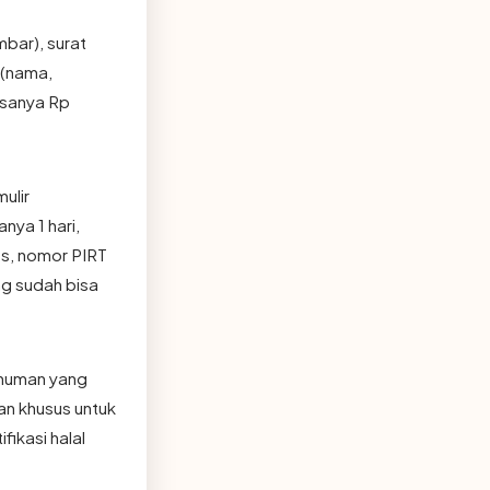
bar), surat
 (nama,
asanya Rp
ulir
nya 1 hari,
os, nomor PIRT
ng sudah bisa
inuman yang
n khusus untuk
ikasi halal