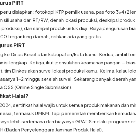
urus PIRT
rlu disiapkan: fotokopi KTP pemilik usaha, pas foto 3x4 (2 lem
sili usaha dari RT/RW, denah lokasi produksi, deskripsi produk
 produksi), dan sampel produk untuk diuji. Biaya pengurusan bi
 tergantung daerah, bahkan ada yang gratis.
urus PIRT
g ke Dinas Kesehatan kabupaten/kota kamu. Kedua, ambil form
 isi lengkap. Ketiga, ikuti penyuluhan keamanan pangan — biasa
, tim Dinkes akan survei lokasi produksi kamu. Kelima, kalau lol
biasanya 1-2 minggu setelah survei. Sekarang banyak daerah ya
ia OSS (Online Single Submission).
fikat Halal?
2024, sertifikat halal wajib untuk semua produk makanan dan m
onesia, termasuk UMKM. Tapi pemerintah memberikan kemudaha
ya lebih sederhana dan biayanya GRATIS melalui program sertif
JPH (Badan Penyelenggara Jaminan Produk Halal).