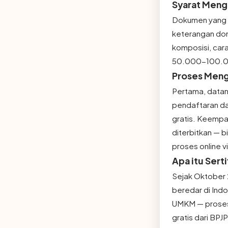
Syarat Meng
Dokumen yang pe
keterangan domi
komposisi, cara
50.000-100.000
Proses Meng
Pertama, datan
pendaftaran dan
gratis. Keempat
diterbitkan — 
proses online v
Apa itu Serti
Sejak Oktober 
beredar di Ind
UMKM — prosesn
gratis dari BP