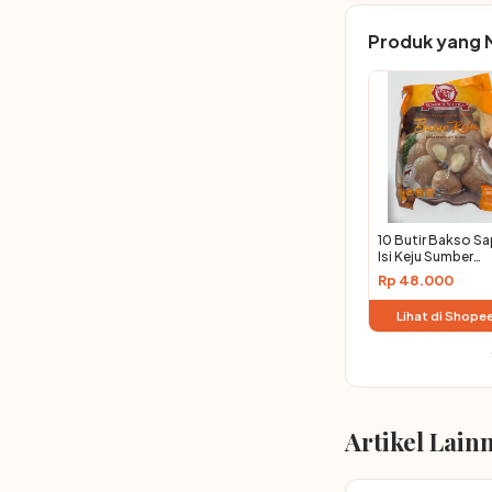
Produk yang 
10 Butir Bakso Sa
Isi Keju Sumber
Selera 300 Gram 
Rp 48.000
Tekstur Kres, Isi K
Creamy, Lezat
Lihat di Shope
Setiap Gigitan!
Artikel Lain