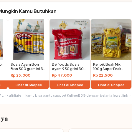
Mungkin Kamu Butuhkan
pi
Sosis Ayam Bon
Belfoods Sosis
Keripik Buah Mix
Bon 500 gram Isi 30
Ayam 950 gr isi 30
100g Super Enak
-
pcs - Praktis, Lezat,
Pcs
Harga Pabrik
Rp 25.000
Rp 47.000
Rp 22.500
eju
dan Seger
e
Lihat di Shopee
Lihat di Shopee
Lihat di Shopee
* Link affiliate — kamu bisa bantu support KulinerBDG dengan belanja lewat link in
nya