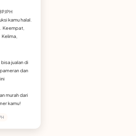
 BPJPH
ksi kamu halal.
). Keempat,
 Kelima,
isa jualan di
t pameran dan
ini
an murah dari
iner kamu!
PH