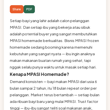
Share
PDF
Setiap bayi yang lahir adalah calon pelanggan
MPASI. Dan setiap ibu yang bekerja atau sibuk
adalah potential buyer yang sangat membutuhkan
MPASI homemade berkualitas. Bisnis MPASI frozen
homemade sedang booming karena memenuhi
kebutuhan yang sangat nyata — ibu ingin anaknya
makan makanan buatan rumah yang sehat, tapi
nggak selalu punya waktu untuk masak setiap hari.
Kenapa MPASI Homemade?
Demand konsisten — bayi makan MPASI dari usia 6
bulan sampai 2 tahun, itu 18 bulan repeat order per
pelanggan. Market terus bertambah — setiap bulan
ada ribuan bayi baru yang mulai MPASI. Trust factor
tinggi — ibu-ibu sangat teliti soal makanan anak,