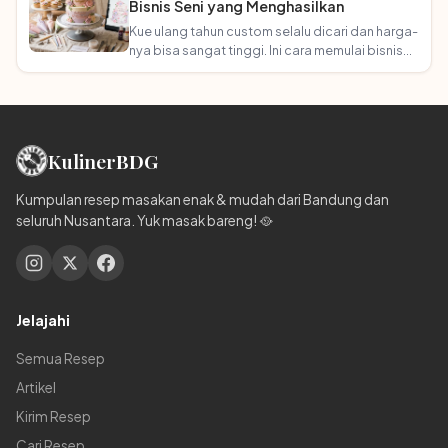
Bisnis Seni yang Menghasilkan
Kue ulang tahun custom selalu dicari dan harga-
nya bisa sangat tinggi. Ini cara memulai bisnis
kue custom dari rumah!
Kuliner
BDG
Kumpulan resep masakan enak & mudah dari Bandung dan
seluruh Nusantara. Yuk masak bareng! 🥘
Jelajahi
Semua Resep
Artikel
Kirim Resep
Cari Resep