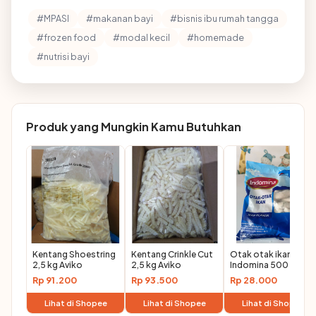
#MPASI
#makanan bayi
#bisnis ibu rumah tangga
#frozen food
#modal kecil
#homemade
#nutrisi bayi
Produk yang Mungkin Kamu Butuhkan
Kentang Shoestring
Kentang Crinkle Cut
Otak otak ikan
2,5 kg Aviko
2,5 kg Aviko
Indomina 500 gr
Rp 91.200
Rp 93.500
Rp 28.000
Lihat di Shopee
Lihat di Shopee
Lihat di Shopee