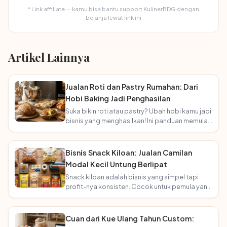
* Link affiliate — kamu bisa bantu support KulinerBDG dengan
belanja lewat link ini
Artikel Lainnya
Jualan Roti dan Pastry Rumahan: Dari
Hobi Baking Jadi Penghasilan
Suka bikin roti atau pastry? Ubah hobi kamu jadi
bisnis yang menghasilkan! Ini panduan memulai
usaha bakery rumahan.
Bisnis Snack Kiloan: Jualan Camilan
Modal Kecil Untung Berlipat
Snack kiloan adalah bisnis yang simpel tapi
profit-nya konsisten. Cocok untuk pemula yang
mau mulai tanpa ribet!
Cuan dari Kue Ulang Tahun Custom: