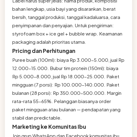
Label harus super jelas: nama produk, komposisi
bahan lengkap, usia bayi yang disarankan, berat
bersih, tanggal produksi, tanggal kadaluarsa, cara
penyimpanan dan penyajian. Untuk pengiriman:
styrofoam box + ice gel + bubble wrap. Keamanan
packaging adalah prioritas utama.
Pricing dan Perhitungan
Puree buah (100ml): biaya Rp 3.000-5.000, jual Rp
12.000-15.000. Bubur tim protein (150ml): biaya
Rp 5.000-8.000, jual Rp 18.000-25.000. Paket
mingguan (7 porsi): Rp 100.000-140.000. Paket
bulanan (28 porsi): Rp 350.000-500.000. Margin
rata-rata 55-65%. Pelanggan biasanya order
paket mingguan atau bulanan — pendapatan yang
stabil dan predictable.
Marketing ke Komunitas Ibu
Join grup WhatsApp dan Facebook komunitas ibu