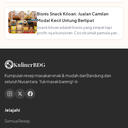
usaha bakery rumahan.
Bisnis Snack Kiloan: Jualan Camilan
Modal Kecil Untung Berlipat
Snack kiloan adalah bisnis yang simpel tapi
profit-nya konsisten. Cocok untuk pemula yang
mau mulai tanpa ribet!
Kuliner
BDG
Kumpulan resep masakan enak & mudah dari Bandung dan
seluruh Nusantara. Yuk masak bareng! 🥘
Jelajahi
Semua Resep