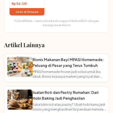
Rp 56.125
Lihat di Shopee
* Link affiliate — kamu bisa bantu support KulinerBDG dengan
belanja lewat link ini
Artikel Lainnya
Bisnis Makanan Bayi MPASI Homemade:
Peluang di Pasar yang Terus Tumbuh
MPASI homemade frozen jadi solusi untuk ibu
sibuk. Bisnis ini punya market yang loyal dan
terus bertambah seiring angka kelahiran!
Jualan Roti dan Pastry Rumahan: Dari
Hobi Baking Jadi Penghasilan
Suka bikin roti atau pastry? Ubah hobi kamu jadi
bisnis yang menghasilkan! Ini panduan memulai