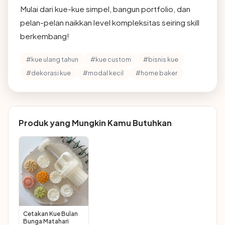
Mulai dari kue-kue simpel, bangun portfolio, dan
pelan-pelan naikkan level kompleksitas seiring skill
berkembang!
#kue ulang tahun
#kue custom
#bisnis kue
#dekorasi kue
#modal kecil
#home baker
Produk yang Mungkin Kamu Butuhkan
Cetakan Kue Bulan
Bunga Matahari