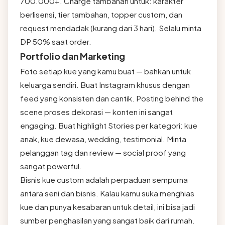
700.000+. Charge tambahan untuk: karakter
berlisensi, tier tambahan, topper custom, dan
request mendadak (kurang dari 3 hari). Selalu minta
DP 50% saat order.
Portfolio dan Marketing
Foto setiap kue yang kamu buat — bahkan untuk
keluarga sendiri. Buat Instagram khusus dengan
feed yang konsisten dan cantik. Posting behind the
scene proses dekorasi — konten ini sangat
engaging. Buat highlight Stories per kategori: kue
anak, kue dewasa, wedding, testimonial. Minta
pelanggan tag dan review — social proof yang
sangat powerful.
Bisnis kue custom adalah perpaduan sempurna
antara seni dan bisnis. Kalau kamu suka menghias
kue dan punya kesabaran untuk detail, ini bisa jadi
sumber penghasilan yang sangat baik dari rumah.