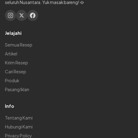
seluruh Nusantara. Yuk masak bareng! 🥘
Jelajahi
Semua Resep
Artikel
Kirim Resep
Cari Resep
Produk
Pasang Iklan
Info
Tentang Kami
Hubungi Kami
Privacy Policy