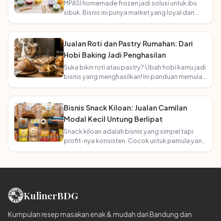
MPASI homemade frozen jadi solusi untuk ibu
sibuk. Bisnis ini punya market yang loyal dan
terus bertambah seiring angka kelahiran!
Jualan Roti dan Pastry Rumahan: Dari
Hobi Baking Jadi Penghasilan
Suka bikin roti atau pastry? Ubah hobi kamu jadi
bisnis yang menghasilkan! Ini panduan memulai
usaha bakery rumahan.
Bisnis Snack Kiloan: Jualan Camilan
Modal Kecil Untung Berlipat
Snack kiloan adalah bisnis yang simpel tapi
profit-nya konsisten. Cocok untuk pemula yang
mau mulai tanpa ribet!
Kuliner
BDG
Kumpulan resep masakan enak & mudah dari Bandung dan