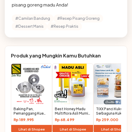
pisang goreng madu Anda!
#Camilan Bandung
#Resep Pisang Goreng
#Dessert Manis
#Resep Praktis
Produk yang Mungkin Kamu Butuhkan
Baking Pan,
Best Honey Madu
TIXX Panci Kukus
Pemanggang Kue
Multiflora Asli Murni
Serbaguna Kukusan
Bolu 22, 24, 28 CM
Alami
Listrik 24L Electric
Rp 189.995
Rp 68.499
Rp 259.000
Orchid
Steamer 3 Lapis
Mengukus Telur
Lihat di Shopee
Lihat di Shopee
Lihat di Shopee
Mengukus Ikan