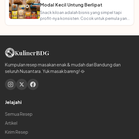
Modal Kecil Untung Berlipat
Snack kiloan adalah bisnis yang simpel tapi
profit-nya konsisten. Cocok untuk pemula yang
mau mulai tanpa ribet!
Kuliner
BDG
Kumpulan resep masakan enak & mudah dari Bandung dan
seluruh Nusantara. Yuk masak bareng! 🥘
Jelajahi
Semua Resep
Artikel
Kirim Resep