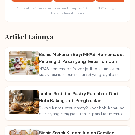
* Link affiliate — kamu bisa bantu support KulinerBDG dengan
belanja lewat link ini
Artikel Lainnya
Bisnis Makanan Bayi MPASI Homemade:
Peluang di Pasar yang Terus Tumbuh
MPASI homemade frozen jadi solusi untuk ibu
sibuk. Bisnis ini punya market yang loyal dan
terus bertambah seiring angka kelahiran!
Jualan Roti dan Pastry Rumahan: Dari
Hobi Baking Jadi Penghasilan
Suka bikin roti atau pastry? Ubah hobi kamu jadi
bisnis yang menghasilkan! Ini panduan memulai
usaha bakery rumahan.
Bisnis Snack Kiloan: Jualan Camilan