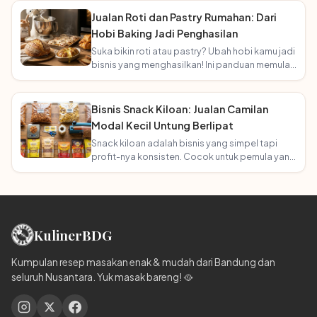
Jualan Roti dan Pastry Rumahan: Dari
Hobi Baking Jadi Penghasilan
Suka bikin roti atau pastry? Ubah hobi kamu jadi
bisnis yang menghasilkan! Ini panduan memulai
usaha bakery rumahan.
Bisnis Snack Kiloan: Jualan Camilan
Modal Kecil Untung Berlipat
Snack kiloan adalah bisnis yang simpel tapi
profit-nya konsisten. Cocok untuk pemula yang
mau mulai tanpa ribet!
Kuliner
BDG
Kumpulan resep masakan enak & mudah dari Bandung dan
seluruh Nusantara. Yuk masak bareng! 🥘