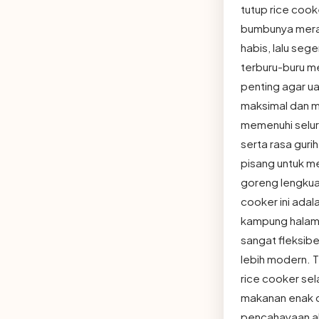
tutup rice cook
bumbunya merat
habis, lalu seg
terburu-buru m
penting agar ua
maksimal dan m
memenuhi seluru
serta rasa guri
pisang untuk m
goreng lengkuas
cooker ini adal
kampung halaman
sangat fleksibe
lebih modern. T
rice cooker sel
makanan enak d
pencahayaan al