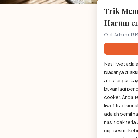
Trik Mema
Harum e
Oleh Admin • 13 
Nasi liwet ada
biasanya dilak
atas tungku kay
bukan lagi pen
cooker, Anda te
liwet tradision
adalah pemiliha
nasi tidak terl
cup sesuai kebu