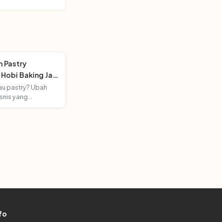
n Pastry
 Hobi Baking Jadi
tau pastry? Ubah
isnis yang
ni panduan memulai
mahan.
fo