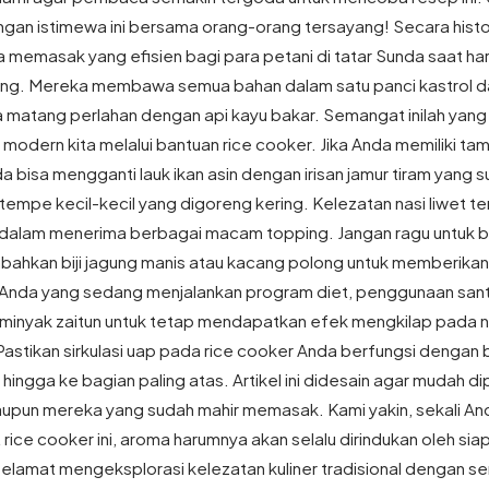
gan istimewa ini bersama orang-orang tersayang! Secara histori
 memasak yang efisien bagi para petani di tatar Sunda saat ha
dang. Mereka membawa semua bahan dalam satu panci kastrol d
matang perlahan dengan api kayu bakar. Semangat inilah yang 
modern kita melalui bantuan rice cooker. Jika Anda memiliki ta
a bisa mengganti lauk ikan asin dengan irisan jamur tiram yang 
empe kecil-kecil yang digoreng kering. Kelezatan nasi liwet t
ya dalam menerima berbagai macam topping. Jangan ragu untuk
hkan biji jagung manis atau kacang polong untuk memberikan
Anda yang sedang menjalankan program diet, penggunaan santa
 minyak zaitun untuk tetap mendapatkan efek mengkilap pada na
Pastikan sirkulasi uap pada rice cooker Anda berfungsi dengan b
ingga ke bagian paling atas. Artikel ini didesain agar mudah d
upun mereka yang sudah mahir memasak. Kami yakin, sekali 
t rice cooker ini, aroma harumnya akan selalu dirindukan oleh si
Selamat mengeksplorasi kelezatan kuliner tradisional dengan s