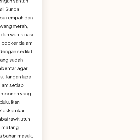
dengan santan
sli Sunda
mbu rempah dan
bawang merah,
k dan warna nasi
e cooker dalam
dengan sedikit
yang sudah
ebentar agar
s. Jangan lupa
alam setiap
 komponen yang
ulu, ikan
etakkan ikan
bai rawit utuh
an matang
a bahan masuk,