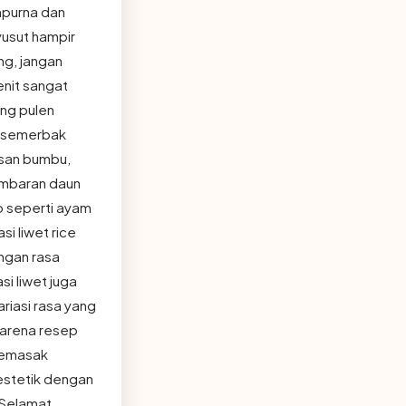
mpurna dan
yusut hampir
ng, jangan
nit sangat
ang pulen
i semerbak
isan bumbu,
lembaran daun
p seperti ayam
i liwet rice
engan rasa
si liwet juga
riasi rasa yang
 karena resep
 memasak
estetik dengan
 Selamat