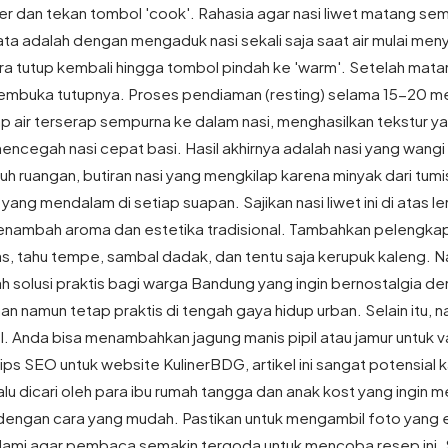
er dan tekan tombol 'cook'. Rahasia agar nasi liwet matang se
a adalah dengan mengaduk nasi sekali saja saat air mulai men
era tutup kembali hingga tombol pindah ke 'warm'. Setelah mata
embuka tutupnya. Proses pendiaman (resting) selama 15-20 me
p air terserap sempurna ke dalam nasi, menghasilkan tekstur y
encegah nasi cepat basi. Hasil akhirnya adalah nasi yang wang
h ruangan, butiran nasi yang mengkilap karena minyak dari tum
h yang mendalam di setiap suapan. Sajikan nasi liwet ini di atas 
enambah aroma dan estetika tradisional. Tambahkan pelengka
, tahu tempe, sambal dadak, dan tentu saja kerupuk kaleng. Nas
ah solusi praktis bagi warga Bandung yang ingin bernostalgia d
 namun tetap praktis di tengah gaya hidup urban. Selain itu, na
l. Anda bisa menambahkan jagung manis pipil atau jamur untuk va
ips SEO untuk website KulinerBDG, artikel ini sangat potensial
alu dicari oleh para ibu rumah tangga dan anak kost yang ingin
engan cara yang mudah. Pastikan untuk mengambil foto yang 
ami agar pembaca semakin tergoda untuk mencoba resep ini.