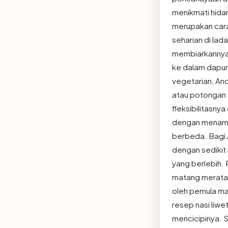
menikmati hidan
merupakan cara
seharian di la
membiarkannya 
ke dalam dapur 
vegetarian, And
atau potongan t
fleksibilitasn
dengan menamba
berbeda. Bagi 
dengan sedikit
yang berlebih. 
matang merata h
oleh pemula ma
resep nasi liwe
mencicipinya. 