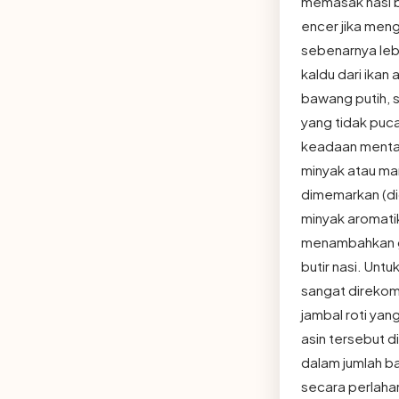
memasak nasi b
encer jika meng
sebenarnya leb
kaldu dari ika
bawang putih, s
yang tidak puc
keadaan mentah
minyak atau ma
dimemarkan (di
minyak aromati
menambahkan ga
butir nasi. Unt
sangat direkom
jambal roti yan
asin tersebut 
dalam jumlah b
secara perlaha