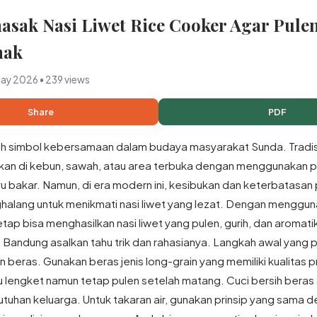
sak Nasi Liwet Rice Cooker Agar Pule
nak
May 2026 • 239 views
Share
PDF
lah simbol kebersamaan dalam budaya masyarakat Sunda. Tradisi
ukan di kebun, sawah, atau area terbuka dengan menggunakan pa
u bakar. Namun, di era modern ini, kesibukan dan keterbatasan
ghalang untuk menikmati nasi liwet yang lezat. Dengan menggun
tap bisa menghasilkan nasi liwet yang pulen, gurih, dan aromati
al Bandung asalkan tahu trik dan rahasianya. Langkah awal yang pa
n beras. Gunakan beras jenis long-grain yang memiliki kualitas
alu lengket namun tetap pulen setelah matang. Cuci bersih bera
tuhan keluarga. Untuk takaran air, gunakan prinsip yang sama 