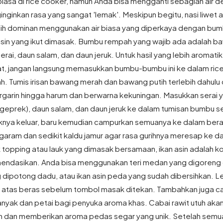
iasa di rice cooker, namun Anda bisa mengganti sebagian air 
inginkan rasa yang sangat 'lemak'. Meskipun begitu, nasi liwet a
ih dominan menggunakan air biasa yang diperkaya dengan bu
n asin yang ikut dimasak. Bumbu rempah yang wajib ada adalah 
erai, daun salam, dan daun jeruk. Untuk hasil yang lebih aromati
at, jangan langsung memasukkan bumbu-bumbu ini ke dalam ric
. Tumis irisan bawang merah dan bawang putih terlebih dahulu 
rgarin hingga harum dan berwarna kekuningan. Masukkan serai 
geprek), daun salam, dan daun jeruk ke dalam tumisan bumbu s
knya keluar, baru kemudian campurkan semuanya ke dalam bera
ram dan sedikit kaldu jamur agar rasa gurihnya meresap ke d
uk topping atau lauk yang dimasak bersamaan, ikan asin adalah
endasikan. Anda bisa menggunakan teri medan yang digoreng d
g dipotong dadu, atau ikan asin peda yang sudah dibersihkan. L
di atas beras sebelum tombol masak ditekan. Tambahkan juga ca
anyak dan petai bagi penyuka aroma khas. Cabai rawit utuh ak
n dan memberikan aroma pedas segar yang unik. Setelah semu