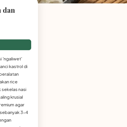
n dan
 'ngaliwet'
nci kastrol di
 peralatan
akan rice
k sekelas nasi
ling krusial
 premium agar
s sebanyak 3-4
dengan