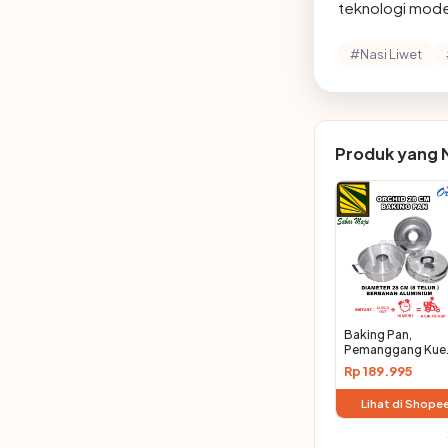
teknologi mode
#Nasi Liwet
Produk yang 
Baking Pan,
Pemanggang Kue
Bolu 22, 24, 28 C
Rp 189.995
Orchid
Lihat di Shope