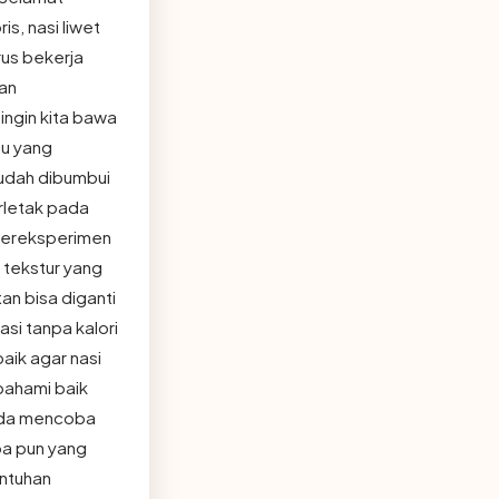
s, nasi liwet
rus bekerja
an
ingin kita bawa
mu yang
sudah dibumbui
erletak pada
 bereksperimen
 tekstur yang
n bisa diganti
si tanpa kalori
aik agar nasi
ipahami baik
Anda mencoba
apa pun yang
entuhan