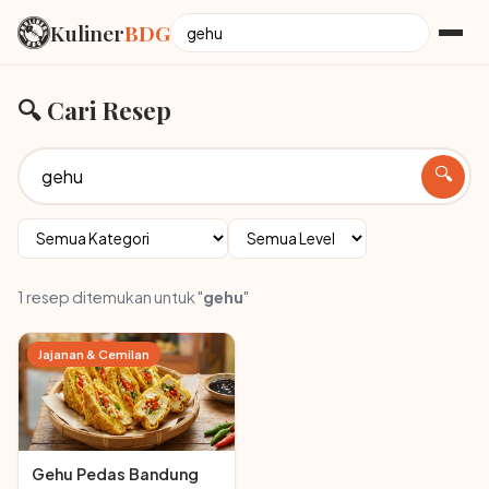
Kuliner
BDG
🔍 Cari Resep
🔍
1 resep ditemukan untuk "
gehu
"
Jajanan & Cemilan
Gehu Pedas Bandung