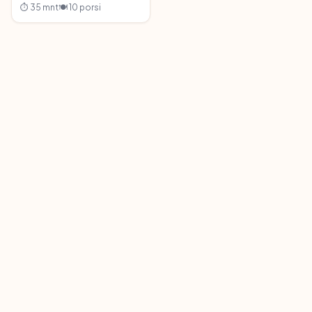
⏱ 35 mnt
🍽 10 porsi