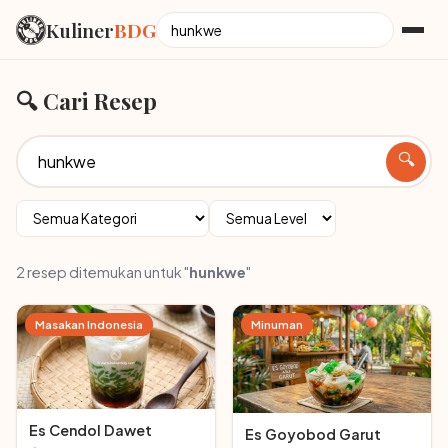
Kuliner
BDG
🔍 Cari Resep
🔍
2 resep ditemukan untuk "
hunkwe
"
Masakan Indonesia
Minuman
Es Cendol Dawet
Es Goyobod Garut