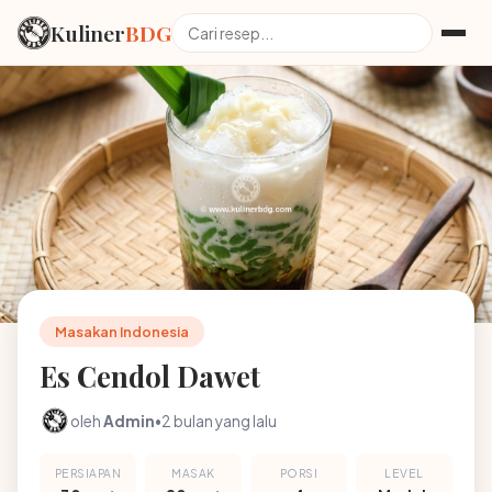
Kuliner
BDG
Masakan Indonesia
Es Cendol Dawet
oleh
Admin
•
2 bulan yang lalu
PERSIAPAN
MASAK
PORSI
LEVEL