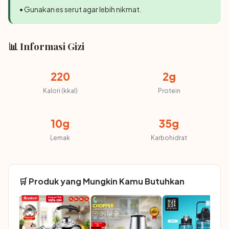
• Gunakan es serut agar lebih nikmat.
📊 Informasi Gizi
220
2g
Kalori (kkal)
Protein
10g
35g
Lemak
Karbohidrat
🛒 Produk yang Mungkin Kamu Butuhkan