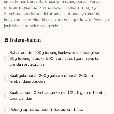
untuk teman bersantai di siang hari yang panas. Variasi
modern menambahkan roti tawar, mutiara, atau jelly.
Membuat cendol sendiri di rumah sebenarnya mudah,
hanya butuh cetakan khusus atau saringan kawat. Rasanya
jauh lebih autentik dan higienis.
🧂 Bahan-bahan
Bahan cendol: 100g tepung hunkwe atau tepung beras,
50g tepung tapioka, 500ml air, 1/2 sdt garam, pasta
pandan secukupnya
Kuah gula merah: 200g gula aren/merah, 200ml air, 1
lembar daun pandan
Kuah santan: 400ml santan kental, 1/2 sdt garam, 1 lembar
daun pandan
Pelengkap: es batu serut atau es batu biasa