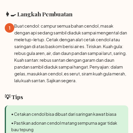
👩‍🍳 Langkah Pembuatan
Buat cendol: campur semua bahan cendol, masak
1
dengan api sedang sambil diaduk sampai mengental dan
meletup-letup. Cetak dengan alat cetak cendol atau
saringan di atas baskom berisi air es. Tiriskan. Kuah gula:
rebus gula aren, air, dan daun pandan sampai larut, saring.
Kuah santan: rebus santan dengan garam dan daun
pandan sambil diaduk sampai hangat. Penyajian: dalam
gelas, masukkan cendol, es serut, siram kuah gula merah,
lalu kuah santan. Sajikan segera.
💡 Tips
• Cetakan cendol bisa dibuat dari saringan kawat biasa
• Pastikan adonan cendol matang sempurna agar tidak
bau tepung