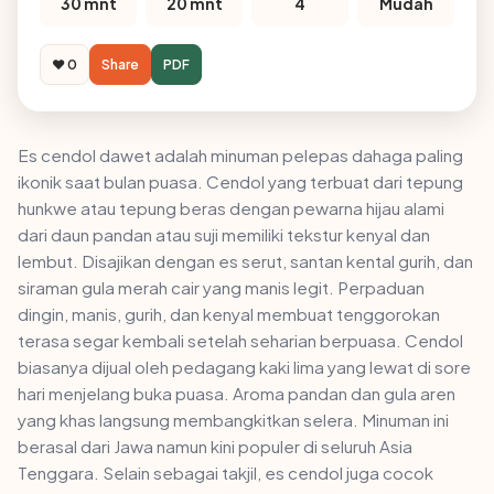
30 mnt
20 mnt
4
Mudah
❤️ 0
Share
PDF
Es cendol dawet adalah minuman pelepas dahaga paling
ikonik saat bulan puasa. Cendol yang terbuat dari tepung
hunkwe atau tepung beras dengan pewarna hijau alami
dari daun pandan atau suji memiliki tekstur kenyal dan
lembut. Disajikan dengan es serut, santan kental gurih, dan
siraman gula merah cair yang manis legit. Perpaduan
dingin, manis, gurih, dan kenyal membuat tenggorokan
terasa segar kembali setelah seharian berpuasa. Cendol
biasanya dijual oleh pedagang kaki lima yang lewat di sore
hari menjelang buka puasa. Aroma pandan dan gula aren
yang khas langsung membangkitkan selera. Minuman ini
berasal dari Jawa namun kini populer di seluruh Asia
Tenggara. Selain sebagai takjil, es cendol juga cocok