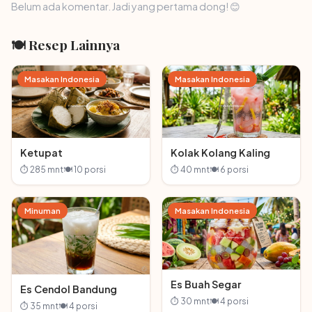
Belum ada komentar. Jadi yang pertama dong! 😊
🍽 Resep Lainnya
Masakan Indonesia
Masakan Indonesia
Ketupat
Kolak Kolang Kaling
⏱ 285 mnt
🍽 10 porsi
⏱ 40 mnt
🍽 6 porsi
Minuman
Masakan Indonesia
Es Buah Segar
Es Cendol Bandung
⏱ 30 mnt
🍽 4 porsi
⏱ 35 mnt
🍽 4 porsi