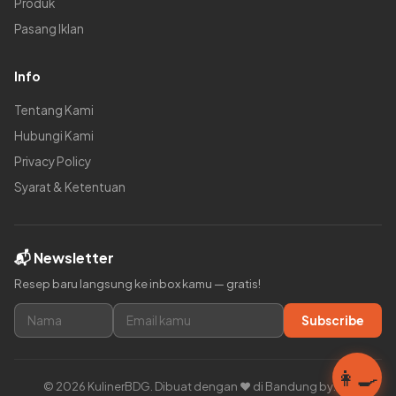
Produk
Pasang Iklan
Info
Tentang Kami
Hubungi Kami
Privacy Policy
Syarat & Ketentuan
📬 Newsletter
Resep baru langsung ke inbox kamu — gratis!
Subscribe
👩‍🍳
© 2026 KulinerBDG. Dibuat dengan ❤️ di Bandung by:ars