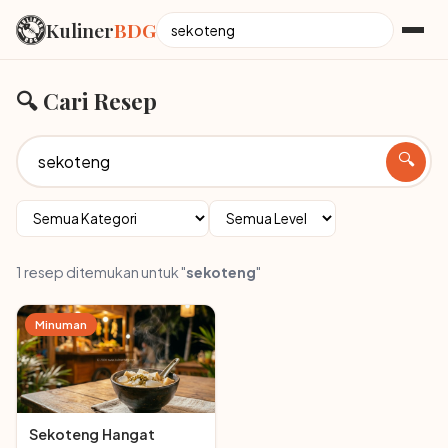
Kuliner
BDG
🔍 Cari Resep
🔍
1 resep ditemukan untuk "
sekoteng
"
Minuman
Sekoteng Hangat