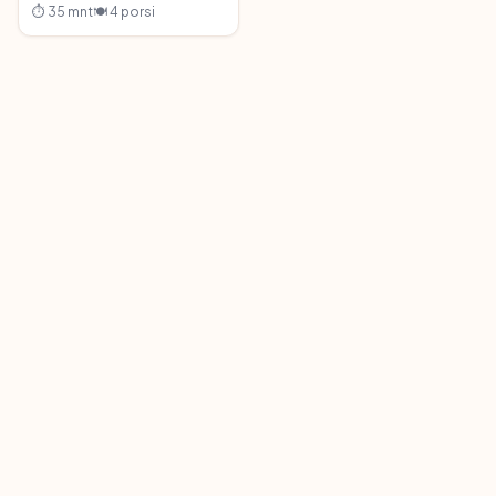
⏱ 35 mnt
🍽 4 porsi