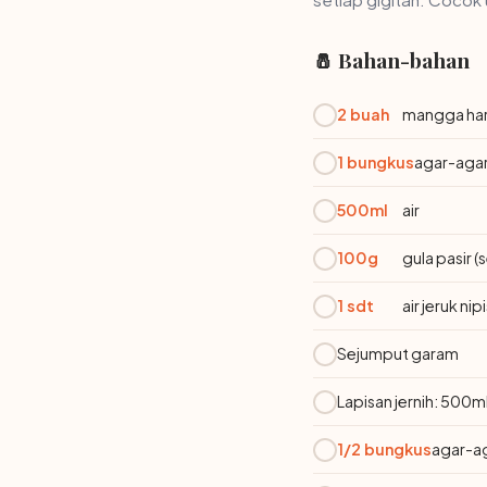
🧂 Bahan-bahan
2 buah
mangga har
1 bungkus
agar-agar
500ml
air
100g
gula pasir 
1 sdt
air jeruk nip
Sejumput garam
Lapisan jernih: 500ml
1/2 bungkus
agar-a