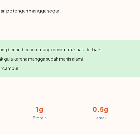
ngan potongan mangga segar
ng benar-benar matang manis untuk hasil terbaik
yak gula karena mangga sudah manis alami
tercampur
1g
0.5g
Protein
Lemak