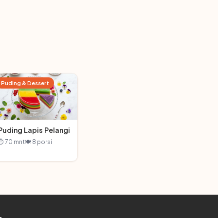
Puding & Dessert
Puding Lapis Pelangi
⏱ 70 mnt
🍽 8 porsi