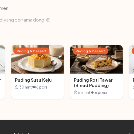
omen!
di yang pertama dong! 😊
Puding & Dessert
Puding & Dessert
r
Puding Susu Keju
Puding Roti Tawar
(Bread Pudding)
⏱ 30 mnt
🍽 6 porsi
⏱ 55 mnt
🍽 6 porsi