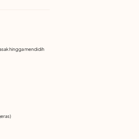
masak hingga mendidih
geras)