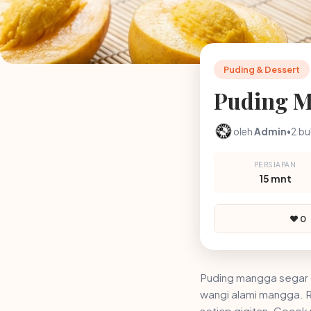
Puding & Dessert
Puding M
oleh
Admin
•
2 bu
PERSIAPAN
15 mnt
❤️ 0
Puding mangga segar de
wangi alami mangga. R
setiap gigitan. Cocok 