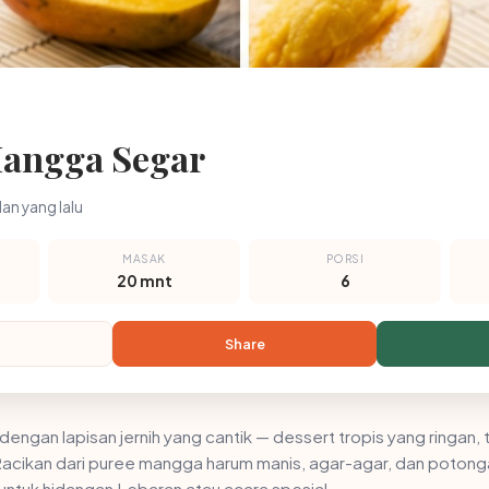
angga Segar
lan yang lalu
MASAK
PORSI
20 mnt
6
Share
ngan lapisan jernih yang cantik — dessert tropis yang ringan, t
acikan dari puree mangga harum manis, agar-agar, dan potonga
untuk hidangan Lebaran atau acara spesial.