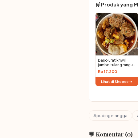
🛒 Produk yang 
Baso urat kriwil
jumbo tulang rangu
tulang rawan
Rp 17.200
Lihat di Shopee →
#puding mangga
💬 Komentar (0)