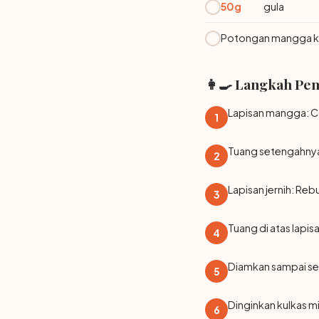
50g
gula
Potongan mangga k
👩‍🍳 Langkah Pe
Lapisan mangga: Ca
1
Tuang setengahnya
2
Lapisan jernih: Reb
3
Tuang di atas lap
4
Diamkan sampai set,
5
Dinginkan kulkas mi
6