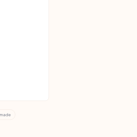
i
made