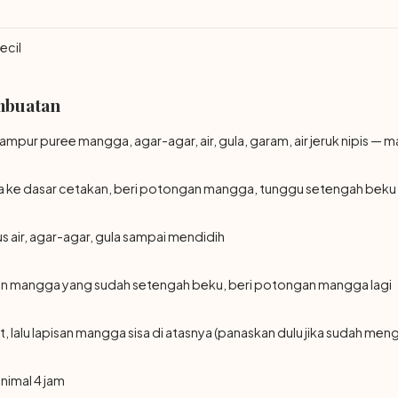
ecil
mbuatan
mpur puree mangga, agar-agar, air, gula, garam, air jeruk nipis — 
 ke dasar cetakan, beri potongan mangga, tunggu setengah beku
us air, agar-agar, gula sampai mendidih
isan mangga yang sudah setengah beku, beri potongan mangga lagi
 lalu lapisan mangga sisa di atasnya (panaskan dulu jika sudah men
nimal 4 jam