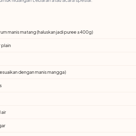
um manis matang (haluskan jadi puree ±400g)
 plain
(sesuaikan dengan manis mangga)
is
 air
gar