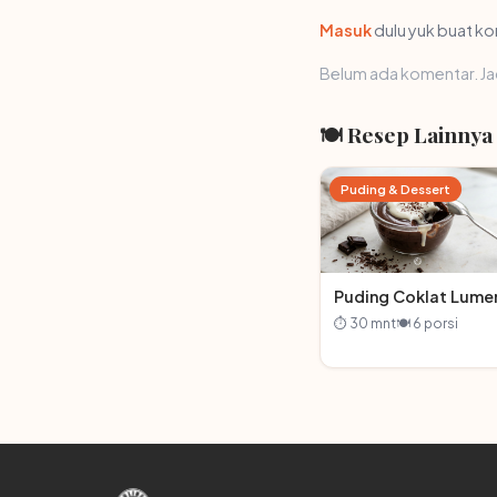
Masuk
dulu yuk buat k
Belum ada komentar. Ja
🍽 Resep Lainnya
Puding & Dessert
Puding Coklat Lume
⏱ 30 mnt
🍽 6 porsi