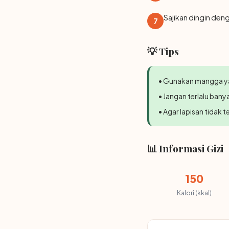
Sajikan dingin de
7
💡 Tips
• Gunakan mangga ya
• Jangan terlalu ban
• Agar lapisan tidak 
📊 Informasi Gizi
150
Kalori (kkal)