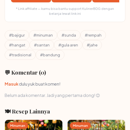
* Link affiliate — kamu bisa bantu support KulinerBDG dengan
belanja lewat link ini
#bajigur
#minuman
#sunda
#rempah
#hangat
#santan
#gula aren
#jahe
#tradisional
#bandung
💬 Komentar (0)
Masuk
dulu yuk buat komen!
Belum ada komentar. Jadi yang pertama dong! 😊
🍽 Resep Lainnya
Minuman
Minuman