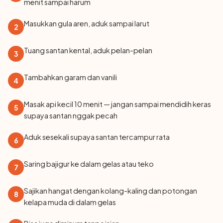
menit sampai harum
Masukkan gula aren, aduk sampai larut
2
Tuang santan kental, aduk pelan-pelan
3
Tambahkan garam dan vanili
4
Masak api kecil 10 menit — jangan sampai mendidih keras
5
supaya santan nggak pecah
Aduk sesekali supaya santan tercampur rata
6
Saring bajigur ke dalam gelas atau teko
7
Sajikan hangat dengan kolang-kaling dan potongan
8
kelapa muda di dalam gelas