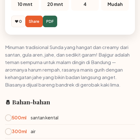
10 mnt
20 mnt
4
Mudah
❤️ 0
Share
PDF
Minuman tradisional Sunda yang hangat dan creamy dari
santan, gula aren, jahe, dan sedikit garam! Bajigur adalah
teman sempurna untuk malam dingin di Bandung —
aromanya harum rempah, rasanya manis gurih dengan
kehangatan jahe yang bikin badan langsung anget.
Biasanya dijual bareng bandrek di gerobak kaki lima.
🧂 Bahan-bahan
500ml
santan kental
300ml
air