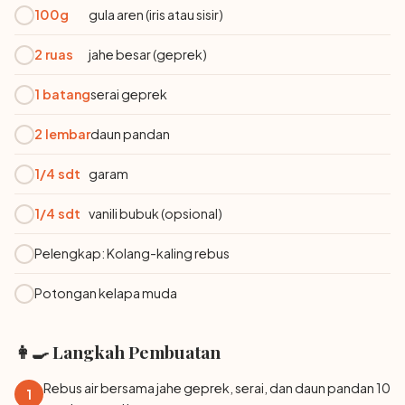
100g
gula aren (iris atau sisir)
2 ruas
jahe besar (geprek)
1 batang
serai geprek
2 lembar
daun pandan
1/4 sdt
garam
1/4 sdt
vanili bubuk (opsional)
Pelengkap: Kolang-kaling rebus
Potongan kelapa muda
👩‍🍳 Langkah Pembuatan
Rebus air bersama jahe geprek, serai, dan daun pandan 10
1