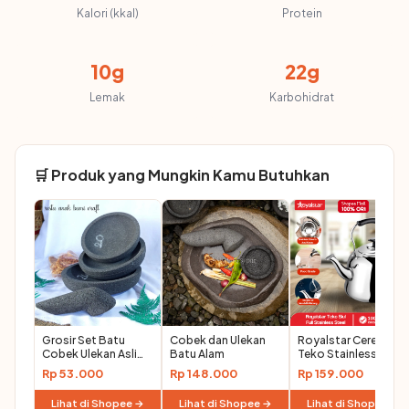
Kalori (kkal)
Protein
10g
22g
Lemak
Karbohidrat
🛒 Produk yang Mungkin Kamu Butuhkan
Grosir Set Batu
Cobek dan Ulekan
Royalstar Ceret
Cobek Ulekan Asli
Batu Alam
Teko Stainless Bunyi
20-25cm
Siul Anti Karat Ceret
Rp 53.000
Rp 148.000
Rp 159.000
Bunyi Untuk Masak
Air Stainless Steel
Lihat di Shopee →
Lihat di Shopee →
Lihat di Shopee →