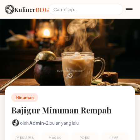
Kuliner
BDG
Minuman
Bajigur Minuman Rempah
oleh
Admin
•
2 bulan yang lalu
PERSIAPAN
MASAK
PORSI
LEVEL