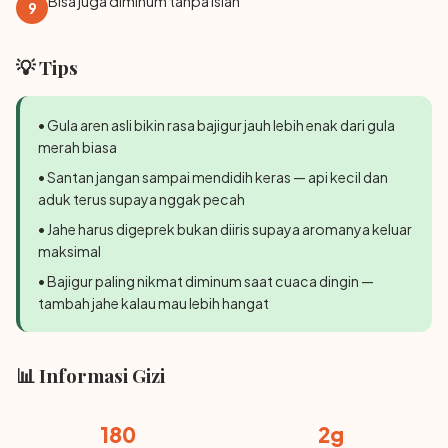
Bisa juga diminum tanpa isian
9
💡 Tips
• Gula aren asli bikin rasa bajigur jauh lebih enak dari gula
merah biasa
• Santan jangan sampai mendidih keras — api kecil dan
aduk terus supaya nggak pecah
• Jahe harus digeprek bukan diiris supaya aromanya keluar
maksimal
• Bajigur paling nikmat diminum saat cuaca dingin —
tambah jahe kalau mau lebih hangat
📊 Informasi Gizi
180
2g