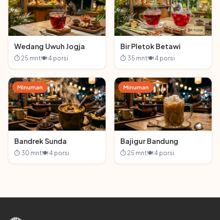
Wedang Uwuh Jogja
Bir Pletok Betawi
⏱ 25 mnt
🍽 4 porsi
⏱ 35 mnt
🍽 4 porsi
Minuman
Minuman
Bandrek Sunda
Bajigur Bandung
⏱ 30 mnt
🍽 4 porsi
⏱ 25 mnt
🍽 4 porsi