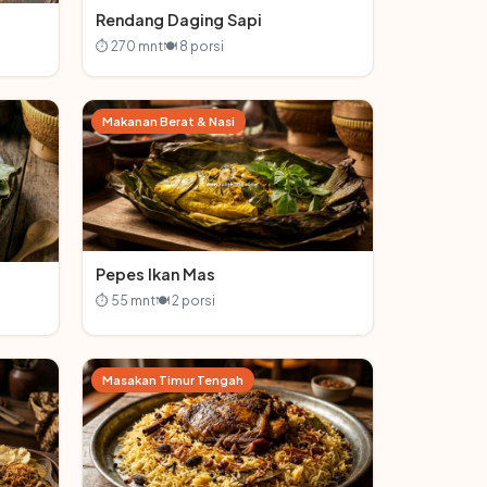
Rendang Daging Sapi
⏱ 270 mnt
🍽 8 porsi
Makanan Berat & Nasi
Pepes Ikan Mas
⏱ 55 mnt
🍽 2 porsi
Masakan Timur Tengah