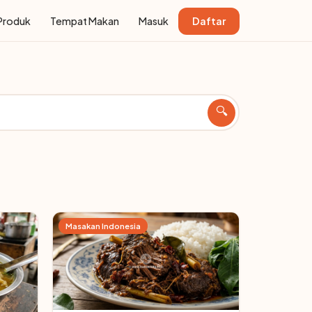
Produk
Tempat Makan
Masuk
Daftar
🔍
Masakan Indonesia