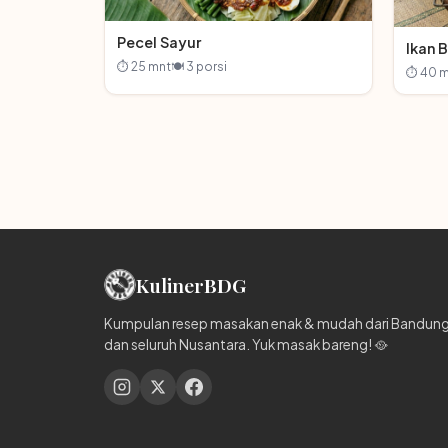
Pecel Sayur
Ikan B
⏱ 25 mnt
🍽 3 porsi
⏱ 40 m
Kuliner
BDG
Kumpulan resep masakan enak & mudah dari Bandun
dan seluruh Nusantara. Yuk masak bareng! 🥘