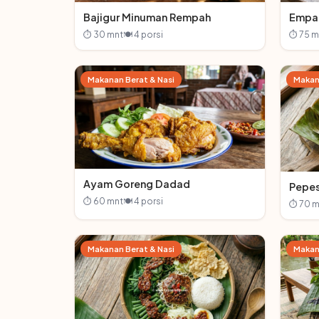
Bajigur Minuman Rempah
Empa
⏱ 30 mnt
🍽 4 porsi
⏱ 75 m
Makanan Berat & Nasi
Makan
Ayam Goreng Dadad
Pepe
⏱ 60 mnt
🍽 4 porsi
⏱ 70 m
Makanan Berat & Nasi
Makan