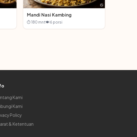
Mandi Nasi Kambing
⏱ 180 mnt
🍽 6 porsi
fo
ntang Kami
bungi Kami
ivacy Policy
arat & Ketentuan