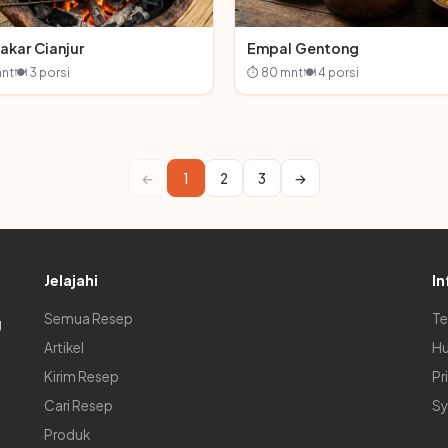
akar Cianjur
Empal Gentong
nt
🍽 3 porsi
⏱ 80 mnt
🍽 4 porsi
←
1
2
3
→
Jelajahi
In
Semua Resep
Te
g
Artikel
Hu
Kirim Resep
Pr
Cari Resep
Sy
Produk