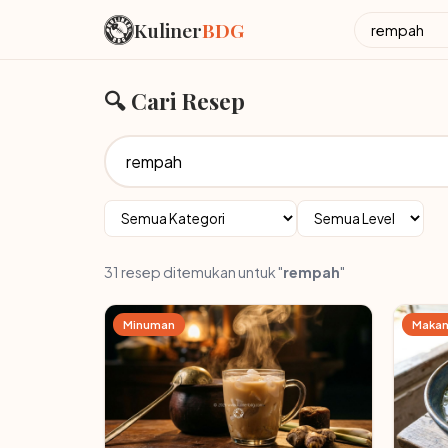
Kuliner
BDG
🔍 Cari Resep
31 resep ditemukan untuk "
rempah
"
Minuman
Makan