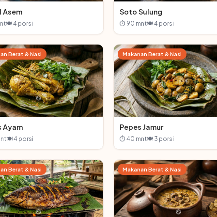
l Asem
Soto Sulung
nt
🍽 4 porsi
⏱ 90 mnt
🍽 4 porsi
an Berat & Nasi
Makanan Berat & Nasi
s Ayam
Pepes Jamur
nt
🍽 4 porsi
⏱ 40 mnt
🍽 3 porsi
an Berat & Nasi
Makanan Berat & Nasi