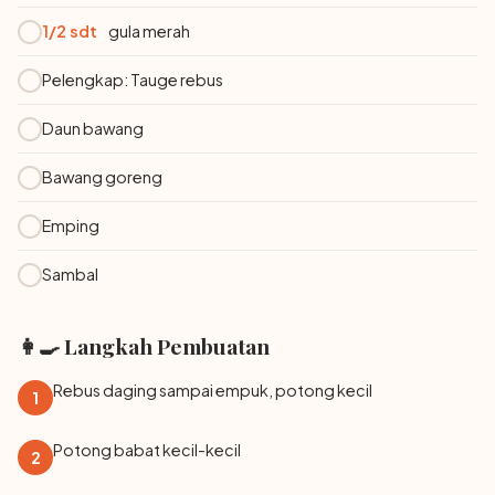
1/2 sdt
gula merah
Pelengkap: Tauge rebus
Daun bawang
Bawang goreng
Emping
Sambal
👩‍🍳 Langkah Pembuatan
Rebus daging sampai empuk, potong kecil
1
Potong babat kecil-kecil
2