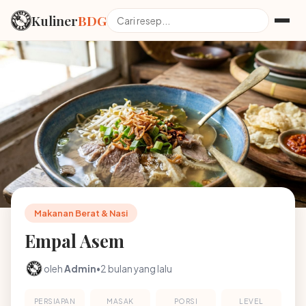
Kuliner
BDG
Makanan Berat & Nasi
Empal Asem
oleh
Admin
•
2 bulan yang lalu
PERSIAPAN
MASAK
PORSI
LEVEL