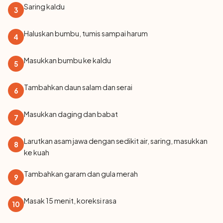
Saring kaldu
3
Haluskan bumbu, tumis sampai harum
4
Masukkan bumbu ke kaldu
5
Tambahkan daun salam dan serai
6
Masukkan daging dan babat
7
Larutkan asam jawa dengan sedikit air, saring, masukkan
8
ke kuah
Tambahkan garam dan gula merah
9
Masak 15 menit, koreksi rasa
10