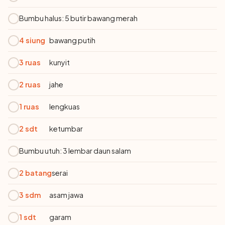
Bumbu halus: 5 butir bawang merah
4 siung
bawang putih
3 ruas
kunyit
2 ruas
jahe
1 ruas
lengkuas
2 sdt
ketumbar
Bumbu utuh: 3 lembar daun salam
2 batang
serai
3 sdm
asam jawa
1 sdt
garam