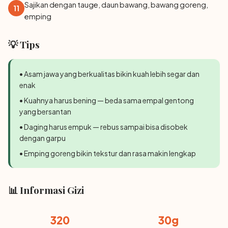
Sajikan dengan tauge, daun bawang, bawang goreng,
11
emping
💡 Tips
• Asam jawa yang berkualitas bikin kuah lebih segar dan
enak
• Kuahnya harus bening — beda sama empal gentong
yang bersantan
• Daging harus empuk — rebus sampai bisa disobek
dengan garpu
• Emping goreng bikin tekstur dan rasa makin lengkap
📊 Informasi Gizi
320
30g