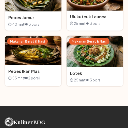
Ulukuteuk Leunca
Pepes Jamur
⏱ 25 mnt
🍽 3 porsi
⏱ 40 mnt
🍽 3 porsi
Makanan Berat & Nasi
Makanan Berat & Nasi
Pepes Ikan Mas
Lotek
⏱ 55 mnt
🍽 2 porsi
⏱ 25 mnt
🍽 3 porsi
Kuliner
BDG