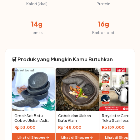
Kalori (kkal)
Protein
14g
16g
Lemak
Karbohidrat
🛒 Produk yang Mungkin Kamu Butuhkan
Grosir Set Batu
Cobek dan Ulekan
Royalstar Ceret
Cobek Ulekan Asli
Batu Alam
Teko Stainless Bunyi
20-25cm
Siul Anti Karat Ceret
Rp 53.000
Rp 148.000
Rp 159.000
Bunyi Untuk Masak
Air Stainless Steel
Lihat di Shopee →
Lihat di Shopee →
Lihat di Shopee →