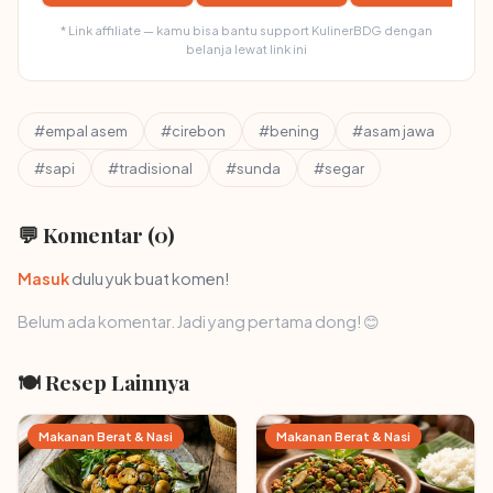
* Link affiliate — kamu bisa bantu support KulinerBDG dengan
belanja lewat link ini
#empal asem
#cirebon
#bening
#asam jawa
#sapi
#tradisional
#sunda
#segar
💬 Komentar (0)
Masuk
dulu yuk buat komen!
Belum ada komentar. Jadi yang pertama dong! 😊
🍽 Resep Lainnya
Makanan Berat & Nasi
Makanan Berat & Nasi