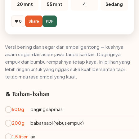
20 mnt
55 mnt
4
Sedang
❤️ 0
Share
PDF
Versi bening dan segar dari empal gentong — kuahnya
asam segar dari asam jawa tanpa santan! Dagingnya
empuk dan bumbu rempahnya tetap kaya. Ini pilihan yang
lebih ringan untuk yang nggak suka kuah bersantan tapi
tetap mau rasa empal yang kuat.
🧂 Bahan-bahan
500g
daging sapi has
200g
babat sapi (rebus empuk)
1.5 liter
air