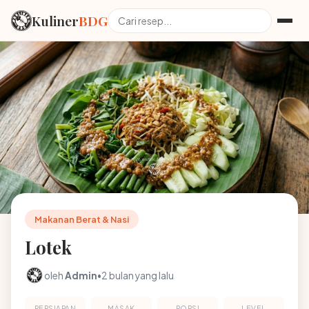
Kuliner
BDG
Makanan Berat & Nasi
Lotek
oleh
Admin
•
2 bulan yang lalu
PERSIAPAN
MASAK
PORSI
LEVEL