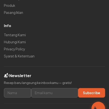
Produk
Pasang Iklan
Info
Tentang Kami
Hubungi Kami
Privacy Policy
Syarat & Ketentuan
📬 Newsletter
Resep baru langsung ke inbox kamu — gratis!
Subscribe
👩‍🍳