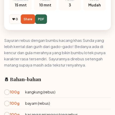
15 mnt
10 mnt
3
Mudah
❤️ 0
Share
PDF
Sayuran rebus dengan bumbu kacang khas Sunda yang
lebih kental dan gurih dari gado-gado! Bedanya ada di
kencur dan gula merahnya yang bikin bumbu lotek punya
karakter rasa tersendiri. Sayurannya direbus setengah
matang supaya masih ada tekstur renyahnya.
🧂 Bahan-bahan
100g
kangkung (rebus)
100g
bayam (rebus)
100g
kacang panjang potong rebus