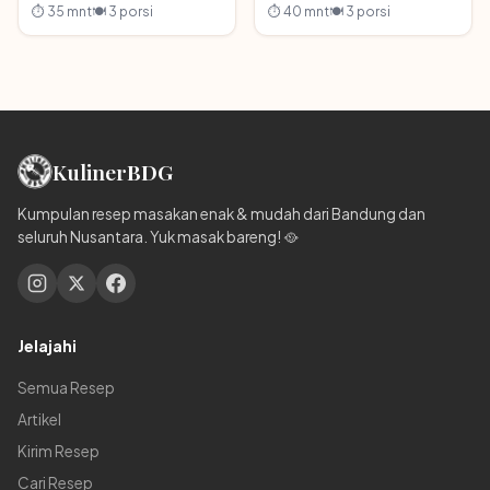
⏱ 35 mnt
🍽 3 porsi
⏱ 40 mnt
🍽 3 porsi
Kuliner
BDG
Kumpulan resep masakan enak & mudah dari Bandung dan
seluruh Nusantara. Yuk masak bareng! 🥘
Jelajahi
Semua Resep
Artikel
Kirim Resep
Cari Resep