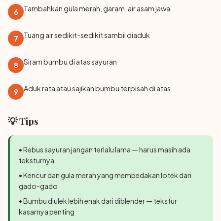
Tambahkan gula merah, garam, air asam jawa
6
Tuang air sedikit-sedikit sambil diaduk
7
Siram bumbu di atas sayuran
8
Aduk rata atau sajikan bumbu terpisah di atas
9
💡 Tips
• Rebus sayuran jangan terlalu lama — harus masih ada
teksturnya
• Kencur dan gula merah yang membedakan lotek dari
gado-gado
• Bumbu diulek lebih enak dari diblender — tekstur
kasarnya penting