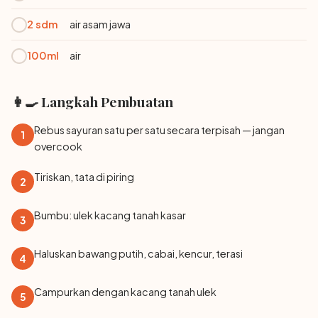
2 sdm
air asam jawa
100ml
air
👩‍🍳 Langkah Pembuatan
Rebus sayuran satu per satu secara terpisah — jangan
1
overcook
Tiriskan, tata di piring
2
Bumbu: ulek kacang tanah kasar
3
Haluskan bawang putih, cabai, kencur, terasi
4
Campurkan dengan kacang tanah ulek
5