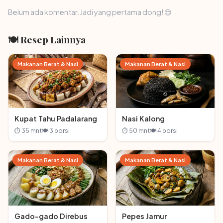
Belum ada komentar. Jadi yang pertama dong! 😊
🍽 Resep Lainnya
Makanan Berat & Nasi
Makanan Berat & Nasi
Kupat Tahu Padalarang
Nasi Kalong
⏱ 35 mnt
🍽 3 porsi
⏱ 50 mnt
🍽 4 porsi
Makanan Berat & Nasi
Makanan Berat & Nasi
Gado-gado Direbus
Pepes Jamur