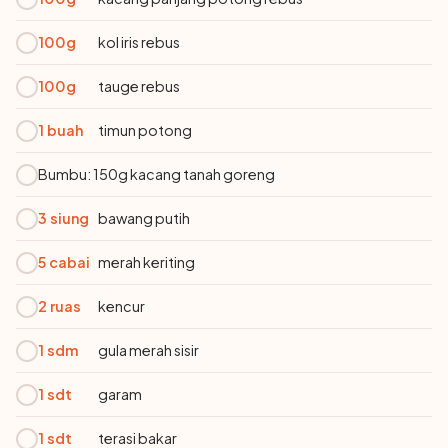
100g
kol iris rebus
100g
tauge rebus
1 buah
timun potong
Bumbu: 150g kacang tanah goreng
3 siung
bawang putih
5 cabai
merah keriting
2 ruas
kencur
1 sdm
gula merah sisir
1 sdt
garam
1 sdt
terasi bakar