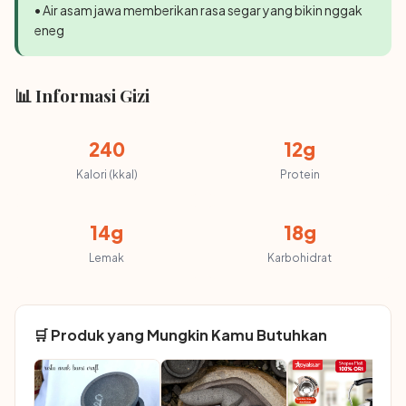
• Air asam jawa memberikan rasa segar yang bikin nggak
eneg
📊 Informasi Gizi
240
12g
Kalori (kkal)
Protein
14g
18g
Lemak
Karbohidrat
🛒 Produk yang Mungkin Kamu Butuhkan