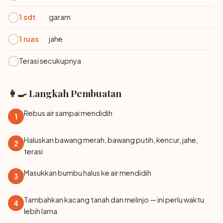
1 sdt
garam
1 ruas
jahe
Terasi secukupnya
👩‍🍳 Langkah Pembuatan
Rebus air sampai mendidih
1
Haluskan bawang merah, bawang putih, kencur, jahe,
2
terasi
Masukkan bumbu halus ke air mendidih
3
Tambahkan kacang tanah dan melinjo — ini perlu waktu
4
lebih lama