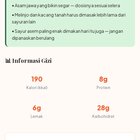
• Asam jawa yang bikin segar — dosisnya sesuai selera
• Melinjo dan kacang tanah harus dimasak lebih lama dari
sayuran lain
• Sayur asem paling enak dimakan hari itu juga — jangan
dipanaskan berulang
📊 Informasi Gizi
190
8g
Kalori (kkal)
Protein
6g
28g
Lemak
Karbohidrat