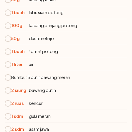
1 buah
labu siam potong
100g
kacang panjang potong
50g
daun melinjo
1 buah
tomat potong
1 liter
air
Bumbu: 5 butir bawang merah
2 siung
bawang putih
2 ruas
kencur
1 sdm
gula merah
2 sdm
asam jawa