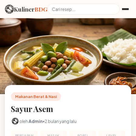
Kuliner
BDG
Makanan Berat & Nasi
Sayur Asem
oleh
Admin
•
2 bulan yang lalu
PERSIAPAN
MASAK
PORSI
LEVEL