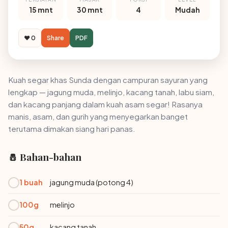
15 mnt
30 mnt
4
Mudah
❤️ 0
Share
PDF
Kuah segar khas Sunda dengan campuran sayuran yang
lengkap — jagung muda, melinjo, kacang tanah, labu siam,
dan kacang panjang dalam kuah asam segar! Rasanya
manis, asam, dan gurih yang menyegarkan banget
terutama dimakan siang hari panas.
🧂 Bahan-bahan
1 buah
jagung muda (potong 4)
100g
melinjo
50g
kacang tanah