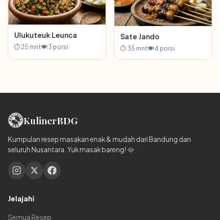
Ulukuteuk Leunca
Sate Jando
⏱ 25 mnt
🍽 3 porsi
⏱ 35 mnt
🍽 4 porsi
Kuliner
BDG
Kumpulan resep masakan enak & mudah dari Bandung dan
seluruh Nusantara. Yuk masak bareng! 🥘
Jelajahi
Semua Resep