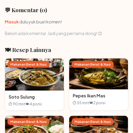
💬 Komentar (0)
Masuk
dulu yuk buat komen!
Belum ada komentar. Jadi yang pertama dong! 😊
🍽 Resep Lainnya
Makanan Berat & Nasi
Makanan Berat & Nasi
Pepes Ikan Mas
Soto Sulung
⏱ 55 mnt
🍽 2 porsi
⏱ 90 mnt
🍽 4 porsi
Makanan Berat & Nasi
Makanan Berat & Nasi