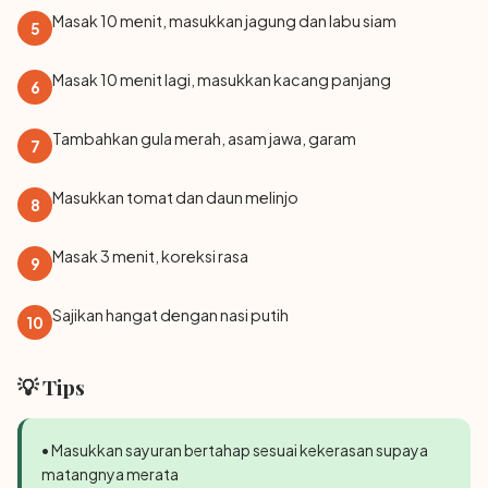
Masak 10 menit, masukkan jagung dan labu siam
5
Masak 10 menit lagi, masukkan kacang panjang
6
Tambahkan gula merah, asam jawa, garam
7
Masukkan tomat dan daun melinjo
8
Masak 3 menit, koreksi rasa
9
Sajikan hangat dengan nasi putih
10
💡 Tips
• Masukkan sayuran bertahap sesuai kekerasan supaya
matangnya merata