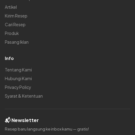
Artikel
Kirim Resep
Cari Resep
Produk
Pasang Iklan
Info
Tentang Kami
Hubungi Kami
Privacy Policy
Syarat & Ketentuan
📬 Newsletter
Resep baru langsung ke inbox kamu — gratis!