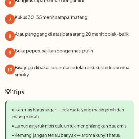
Bungkus rapat, semat dengan lidi
6
Kukus 30-35 menit sampai matang
7
Atau panggang di atas bara arang 20 menit bolak-balik
8
Buka pepes, sajikan dengan nasi putih
9
Bisa juga dibakar sebentar setelah dikukus untuk aroma
10
smoky
💡 Tips
• Ikan mas harus segar — cek mata yang masih jernih dan
insang merah
• Lumuri air jeruk nipis dulu untuk menghilangkan bau amis
• Kemangi jangan terlalu banyak — aroma kunyit harus