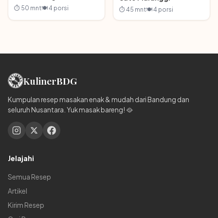
⏱ 50 mnt
🍽 4 porsi
⏱ 45 mnt
🍽 4 porsi
Kuliner
BDG
Kumpulan resep masakan enak & mudah dari Bandung dan
seluruh Nusantara. Yuk masak bareng! 🥘
Jelajahi
Semua Resep
Artikel
Kirim Resep