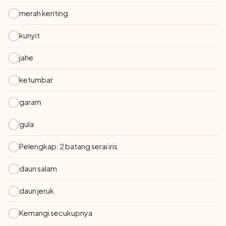
merah keriting
kunyit
jahe
ketumbar
garam
gula
Pelengkap: 2 batang serai iris
daun salam
daun jeruk
Kemangi secukupnya