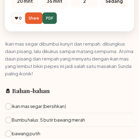
20 mnt
35 mnt
2
Sedang
❤️ 0
Share
PDF
Ikan mas segar dibumbui kunyit dan rempah, dibungkus
daun pisang, lalu dikukus sampai matang sempurna. Aroma
daun pisang dan rempah yang menyatu dengan ikan mas
yang lembut bikin pepes ini jadi salah satu masakan Sunda
paling ikonik!
🧂 Bahan-bahan
ikan mas segar (bersihkan)
Bumbu halus: 5 butir bawang merah
bawang putih