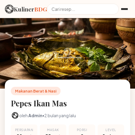
Kuliner
BDG
Makanan Berat & Nasi
Pepes Ikan Mas
oleh
Admin
•
2 bulan yang lalu
PERSIAPAN
MASAK
PORSI
LEVEL