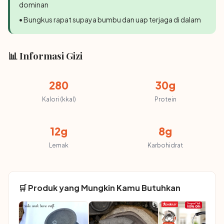
dominan
• Bungkus rapat supaya bumbu dan uap terjaga di dalam
📊 Informasi Gizi
280
30g
Kalori (kkal)
Protein
12g
8g
Lemak
Karbohidrat
🛒 Produk yang Mungkin Kamu Butuhkan