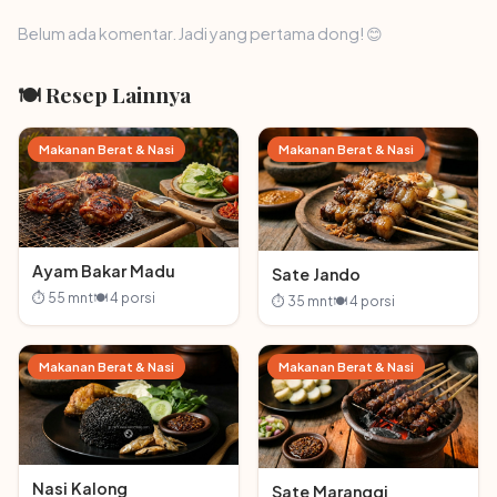
Belum ada komentar. Jadi yang pertama dong! 😊
🍽 Resep Lainnya
Makanan Berat & Nasi
Makanan Berat & Nasi
Ayam Bakar Madu
Sate Jando
⏱ 55 mnt
🍽 4 porsi
⏱ 35 mnt
🍽 4 porsi
Makanan Berat & Nasi
Makanan Berat & Nasi
Nasi Kalong
Sate Maranggi