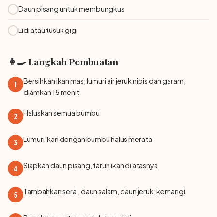
Daun pisang untuk membungkus
Lidi atau tusuk gigi
👩‍🍳 Langkah Pembuatan
Bersihkan ikan mas, lumuri air jeruk nipis dan garam,
1
diamkan 15 menit
Haluskan semua bumbu
2
Lumuri ikan dengan bumbu halus merata
3
Siapkan daun pisang, taruh ikan di atasnya
4
Tambahkan serai, daun salam, daun jeruk, kemangi
5