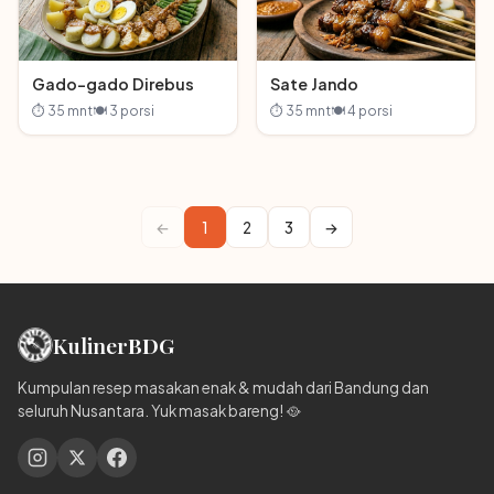
Gado-gado Direbus
Sate Jando
⏱ 35 mnt
🍽 3 porsi
⏱ 35 mnt
🍽 4 porsi
←
1
2
3
→
Kuliner
BDG
Kumpulan resep masakan enak & mudah dari Bandung dan
seluruh Nusantara. Yuk masak bareng! 🥘