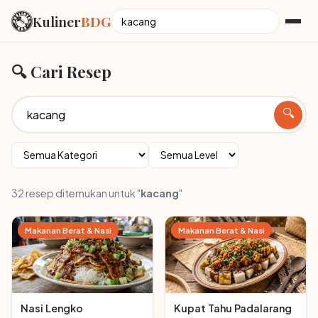
Kuliner
BDG
🔍 Cari Resep
🔍
32 resep ditemukan untuk "
kacang
"
Makanan Berat & Nasi
Makanan Berat & Nasi
Nasi Lengko
Kupat Tahu Padalarang