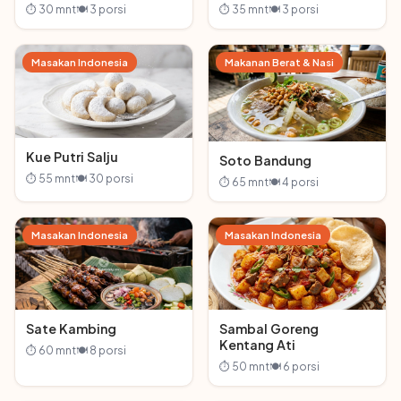
⏱ 30 mnt
🍽 3 porsi
⏱ 35 mnt
🍽 3 porsi
Masakan Indonesia
Makanan Berat & Nasi
Kue Putri Salju
Soto Bandung
⏱ 55 mnt
🍽 30 porsi
⏱ 65 mnt
🍽 4 porsi
Masakan Indonesia
Masakan Indonesia
Sate Kambing
Sambal Goreng
Kentang Ati
⏱ 60 mnt
🍽 8 porsi
⏱ 50 mnt
🍽 6 porsi