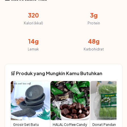
320
3g
Kalori (kkal)
Protein
14g
48g
Lemak
Karbohidrat
🛒 Produk yang Mungkin Kamu Butuhkan
Grosir Set Batu
HALAL Coffee Candy
Donat Pandan