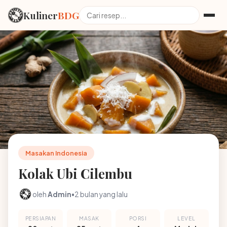
Kuliner
BDG
Masakan Indonesia
Kolak Ubi Cilembu
oleh
Admin
•
2 bulan yang lalu
PERSIAPAN
MASAK
PORSI
LEVEL