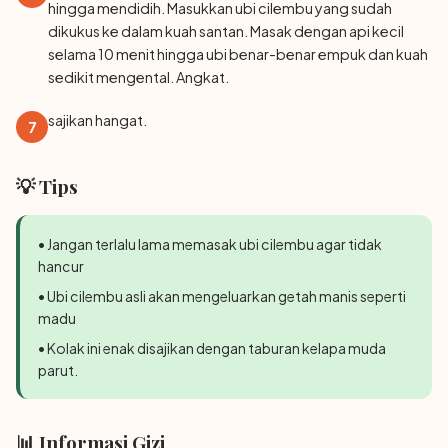
hingga mendidih. Masukkan ubi cilembu yang sudah
dikukus ke dalam kuah santan. Masak dengan api kecil
selama 10 menit hingga ubi benar-benar empuk dan kuah
sedikit mengental. Angkat.
sajikan hangat.
7
💡 Tips
• Jangan terlalu lama memasak ubi cilembu agar tidak
hancur
• Ubi cilembu asli akan mengeluarkan getah manis seperti
madu
• Kolak ini enak disajikan dengan taburan kelapa muda
parut.
📊 Informasi Gizi