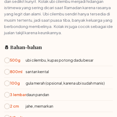
dan sedikit kunyit. Kolak ubi cilembu menjadi hidangan
istimewa yang sering dicari saat Ramadan karena rasanya
yang legit dan alami. Ubi cilembu sendiri hanya tersedia di
musim tertentu, jadi saat puasa tiba, banyak keluarga yang
berbondong membelinya. Kolak ini juga cocok sebagai ide
jualan takjil karena keunikannya.
🧂 Bahan-bahan
500g
ubi cilembu, kupas potong dadu besar
800ml
santan kental
100g
gula merah (opsional, karena ubi sudah manis)
3 lembar
daun pandan
2 cm
jahe, memarkan