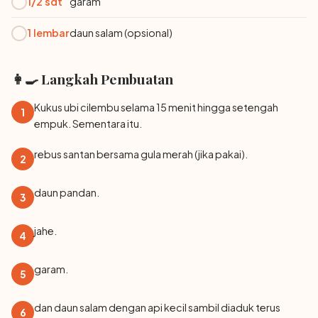
1/2 sdt
garam
1 lembar
daun salam (opsional)
👩‍🍳 Langkah Pembuatan
Kukus ubi cilembu selama 15 menit hingga setengah
1
empuk. Sementara itu.
rebus santan bersama gula merah (jika pakai).
2
daun pandan.
3
jahe.
4
garam.
5
dan daun salam dengan api kecil sambil diaduk terus
6