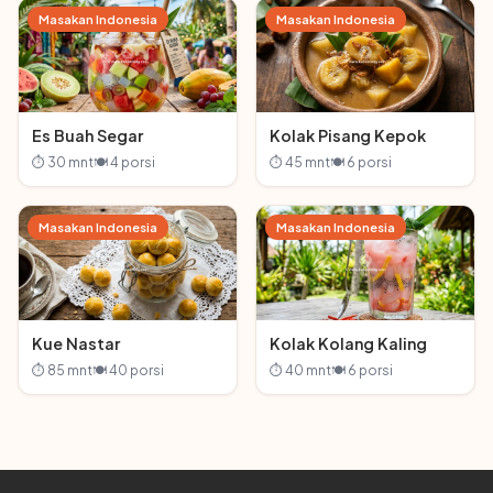
Masakan Indonesia
Masakan Indonesia
Es Buah Segar
Kolak Pisang Kepok
⏱ 30 mnt
🍽 4 porsi
⏱ 45 mnt
🍽 6 porsi
Masakan Indonesia
Masakan Indonesia
Kue Nastar
Kolak Kolang Kaling
⏱ 85 mnt
🍽 40 porsi
⏱ 40 mnt
🍽 6 porsi