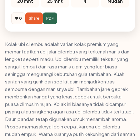
20 mnt
25 mnt
4
Mudah
❤️ 0
Share
PDF
Kolak ubi cilembu adalah varian kolak premium yang
memanfaatkan ubi jalar cilembu yang terkenal manis dan
lengket seperti madu. Ubi cilembu memiliki tekstur yang
sangat lembut dan rasa manis alami yang luar biasa,
sehingga mengurangi kebutuhan gula tambahan. Kuah
santan yang gurih dan sedikit asin menjadi kontras
sempurna dengan manisnya ubi. Tambahan jahe geprek
memberikan hangat yang khas, cocok untuk berbuka
puasa di musim hujan. Kolak ini biasanya tidak dicampur
pisang atau singkong agar rasa ubi cilembu tidak tertutupi.
Daun pandan tetap digunakan untuk menambah aroma.
Proses memasaknya lebih cepat karena ubi cilembu
mudah empuk. Warna kuahnya putih kekuningan dari santan