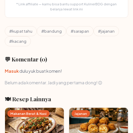
* Link affiliate — kamu bisa bantu support KulinerBDG dengan
belanja lewat link ini
#kupat tahu
#bandung
#sarapan
#jajanan
#kacang
💬 Komentar (0)
Masuk
dulu yuk buat komen!
Belum ada komentar. Jadi yang pertama dong! 😊
🍽 Resep Lainnya
Makanan Berat & Nasi
Jajanan