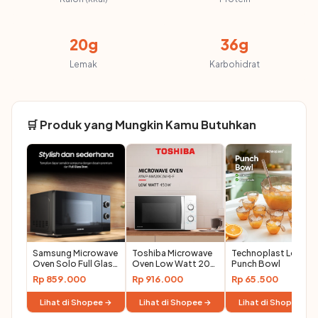
20g
36g
Lemak
Karbohidrat
🛒 Produk yang Mungkin Kamu Butuhkan
Samsung Microwave
Toshiba Microwave
Technoplast Lovelo
Oven Solo Full Glass
Oven Low Watt 20
Punch Bowl
Door
Liter
Rp 859.000
Rp 916.000
Rp 65.500
Lihat di Shopee →
Lihat di Shopee →
Lihat di Shopee →