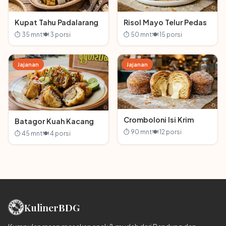
Kupat Tahu Padalarang
Risol Mayo Telur Pedas
⏱ 35 mnt
🍽 3 porsi
⏱ 50 mnt
🍽 15 porsi
Jajanan
Jajanan
Cromboloni Isi Krim
Batagor Kuah Kacang
⏱ 90 mnt
🍽 12 porsi
⏱ 45 mnt
🍽 4 porsi
Kuliner
BDG