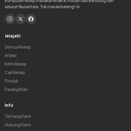
Kumpulan resep masakan enak & mudah dari Bandung dan
seluruh Nusantara. Yuk masak bareng! 🥘
Jelajahi
Semua Resep
Artikel
Kirim Resep
Cari Resep
Produk
Pasang Iklan
Info
Tentang Kami
Hubungi Kami