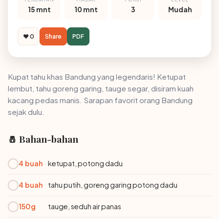
15 mnt
10 mnt
3
Mudah
❤️ 0
Share
PDF
Kupat tahu khas Bandung yang legendaris! Ketupat
lembut, tahu goreng garing, tauge segar, disiram kuah
kacang pedas manis. Sarapan favorit orang Bandung
sejak dulu.
🧂 Bahan-bahan
4 buah
ketupat, potong dadu
4 buah
tahu putih, goreng garing potong dadu
150g
tauge, seduh air panas