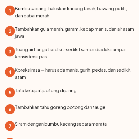
Bumbu kacang: haluskan kacang tanah, bawang putih,
1
dan cabai merah
Tambahkan gula merah, garam, kecap manis, dan air asam
2
jawa
Tuang air hangat sedikit-sedikit sambil diaduk sampai
3
konsistensi pas
Koreksi rasa — harus ada manis, gurih, pedas, dan sedikit
4
asam
Tata ketupat potong di piring
5
Tambahkan tahu goreng potong dan tauge
6
Siram dengan bumbu kacang secara merata
7