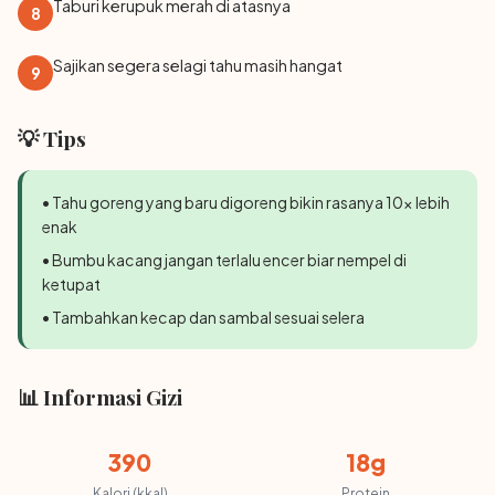
Taburi kerupuk merah di atasnya
8
Sajikan segera selagi tahu masih hangat
9
💡 Tips
• Tahu goreng yang baru digoreng bikin rasanya 10x lebih
enak
• Bumbu kacang jangan terlalu encer biar nempel di
ketupat
• Tambahkan kecap dan sambal sesuai selera
📊 Informasi Gizi
390
18g
Kalori (kkal)
Protein