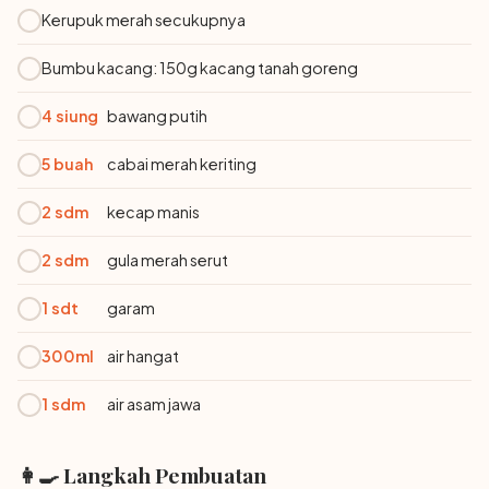
Kerupuk merah secukupnya
Bumbu kacang: 150g kacang tanah goreng
4 siung
bawang putih
5 buah
cabai merah keriting
2 sdm
kecap manis
2 sdm
gula merah serut
1 sdt
garam
300ml
air hangat
1 sdm
air asam jawa
👩‍🍳 Langkah Pembuatan