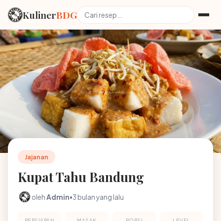
Kuliner
BDG
Jajanan
Kupat Tahu Bandung
oleh
Admin
•
3 bulan yang lalu
PERSIAPAN
MASAK
PORSI
LEVEL