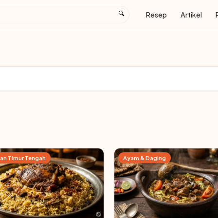
🔍
Resep
Artikel
an Timur Tengah
Ayam & Daging