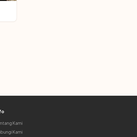
fo
ntang Kami
bungi Kami