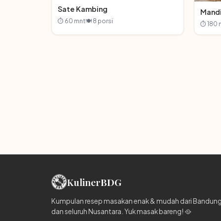
Sate Kambing
Mandi
⏱ 60 mnt
🍽 8 porsi
⏱ 180 
Kuliner
BDG
Kumpulan resep masakan enak & mudah dari Bandun
dan seluruh Nusantara. Yuk masak bareng! 🥘