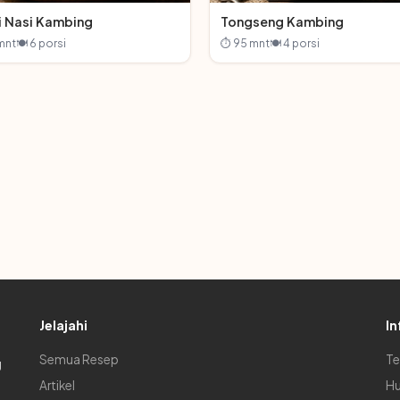
 Nasi Kambing
Tongseng Kambing
mnt
🍽 6 porsi
⏱ 95 mnt
🍽 4 porsi
Jelajahi
In
Semua Resep
Te
g
Artikel
Hu