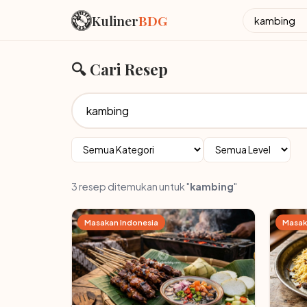
Kuliner
BDG
🔍 Cari Resep
3 resep ditemukan untuk "
kambing
"
Masakan Indonesia
Masak