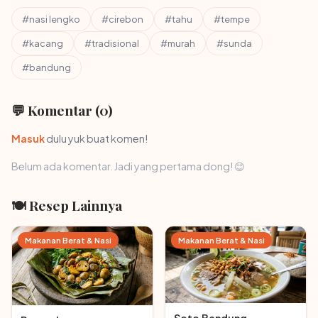
#nasi lengko
#cirebon
#tahu
#tempe
#kacang
#tradisional
#murah
#sunda
#bandung
💬 Komentar (0)
Masuk
dulu yuk buat komen!
Belum ada komentar. Jadi yang pertama dong! 😊
🍽 Resep Lainnya
Makanan Berat & Nasi
Makanan Berat & Nasi