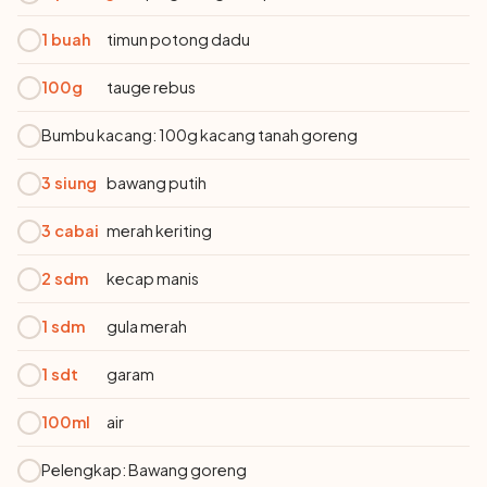
1 buah
timun potong dadu
100g
tauge rebus
Bumbu kacang: 100g kacang tanah goreng
3 siung
bawang putih
3 cabai
merah keriting
2 sdm
kecap manis
1 sdm
gula merah
1 sdt
garam
100ml
air
Pelengkap: Bawang goreng