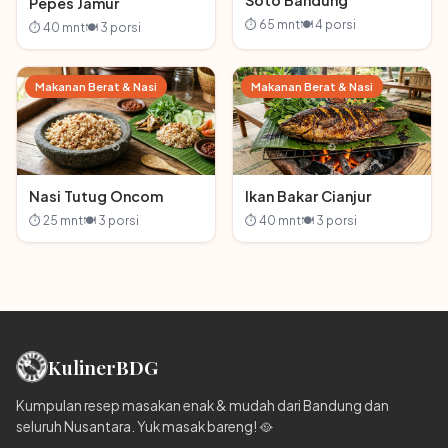
Soto Bandung
Pepes Jamur
⏱ 65 mnt
🍽 4 porsi
⏱ 40 mnt
🍽 3 porsi
Makanan Berat & Nasi
Makanan Berat & Nasi
Nasi Tutug Oncom
Ikan Bakar Cianjur
⏱ 25 mnt
🍽 3 porsi
⏱ 40 mnt
🍽 3 porsi
Kuliner
BDG
Kumpulan resep masakan enak & mudah dari Bandung dan
seluruh Nusantara. Yuk masak bareng! 🥘