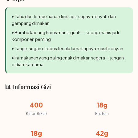
• Tahu dan tempe harus diiris tipis supaya renyah dan
gampang dimakan
• Bumbu kacang harus manis gurih — kecap manis jadi
komponen penting
• Tauge jangan direbus terlalu lama supaya masih renyah
• Ini makanan yang paling enak dimakan segera — jangan
didiamkan lama
📊 Informasi Gizi
400
18g
Kalori (kkal)
Protein
18g
42g