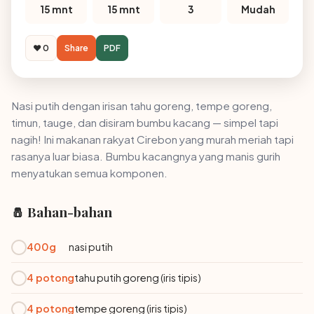
15 mnt
15 mnt
3
Mudah
❤️ 0
Share
PDF
Nasi putih dengan irisan tahu goreng, tempe goreng,
timun, tauge, dan disiram bumbu kacang — simpel tapi
nagih! Ini makanan rakyat Cirebon yang murah meriah tapi
rasanya luar biasa. Bumbu kacangnya yang manis gurih
menyatukan semua komponen.
🧂 Bahan-bahan
400g
nasi putih
4 potong
tahu putih goreng (iris tipis)
4 potong
tempe goreng (iris tipis)