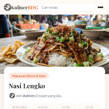
Kuliner
BDG
Makanan Berat & Nasi
Nasi Lengko
oleh
Admin
•
2 bulan yang lalu
PERSIAPAN
MASAK
PORSI
LEVEL