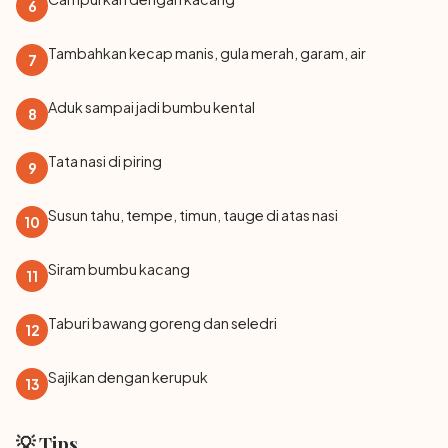
6
Tambahkan kecap manis, gula merah, garam, air
7
Aduk sampai jadi bumbu kental
8
Tata nasi di piring
9
Susun tahu, tempe, timun, tauge di atas nasi
10
Siram bumbu kacang
11
Taburi bawang goreng dan seledri
12
Sajikan dengan kerupuk
13
💡 Tips