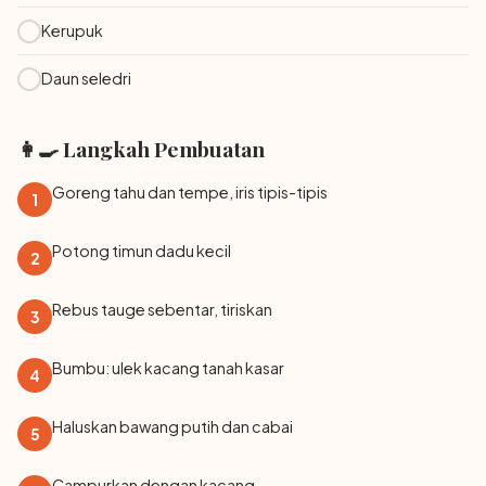
Kerupuk
Daun seledri
👩‍🍳 Langkah Pembuatan
Goreng tahu dan tempe, iris tipis-tipis
1
Potong timun dadu kecil
2
Rebus tauge sebentar, tiriskan
3
Bumbu: ulek kacang tanah kasar
4
Haluskan bawang putih dan cabai
5
Campurkan dengan kacang