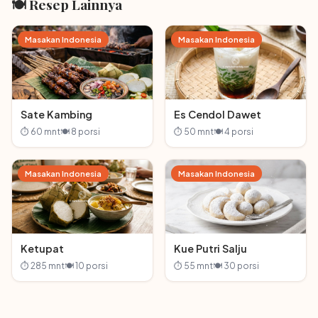
🍽 Resep Lainnya
Masakan Indonesia
Masakan Indonesia
Sate Kambing
Es Cendol Dawet
⏱ 60 mnt
🍽 8 porsi
⏱ 50 mnt
🍽 4 porsi
Masakan Indonesia
Masakan Indonesia
Ketupat
Kue Putri Salju
⏱ 285 mnt
🍽 10 porsi
⏱ 55 mnt
🍽 30 porsi