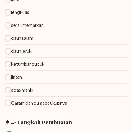
lengkuas
serai, memarkan
daun salam
daun jeruk
ketumbar bubuk
jintan
adas manis
Garam dan gula secukupnya
👩‍🍳 Langkah Pembuatan