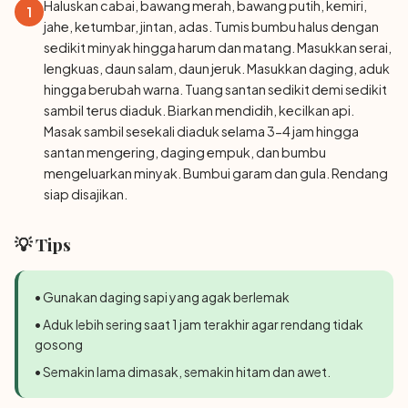
Haluskan cabai, bawang merah, bawang putih, kemiri,
1
jahe, ketumbar, jintan, adas. Tumis bumbu halus dengan
sedikit minyak hingga harum dan matang. Masukkan serai,
lengkuas, daun salam, daun jeruk. Masukkan daging, aduk
hingga berubah warna. Tuang santan sedikit demi sedikit
sambil terus diaduk. Biarkan mendidih, kecilkan api.
Masak sambil sesekali diaduk selama 3-4 jam hingga
santan mengering, daging empuk, dan bumbu
mengeluarkan minyak. Bumbui garam dan gula. Rendang
siap disajikan.
💡 Tips
• Gunakan daging sapi yang agak berlemak
• Aduk lebih sering saat 1 jam terakhir agar rendang tidak
gosong
• Semakin lama dimasak, semakin hitam dan awet.