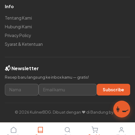
Info
Tentang Kami
Hubungi Kami
Privacy Policy
Syarat & Ketentuan
📬 Newsletter
Resep baru langsung ke inbox kamu — gratis!
Subscribe
👩‍🍳
© 2026 KulinerBDG. Dibuat dengan ❤️ di Bandung by:ars