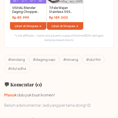
VISHAL Blender
Tifale Wajan
Daging Chopper
Stainless 555
Meat Grinder
Dengan 6 Ukuran
Rp 89.999
Rp 189.000
Sepenuhnya
Otomatis
Lihat di Shopee →
Lihat di Shopee →
* Link affiliate — kamu bisa bantu support KulinerBDG dengan
belanja lewat link ini
#rendang
#daging sapi
#minang
#idul fitri
#idul adha
💬 Komentar (0)
Masuk
dulu yuk buat komen!
Belum ada komentar. Jadi yang pertama dong! 😊