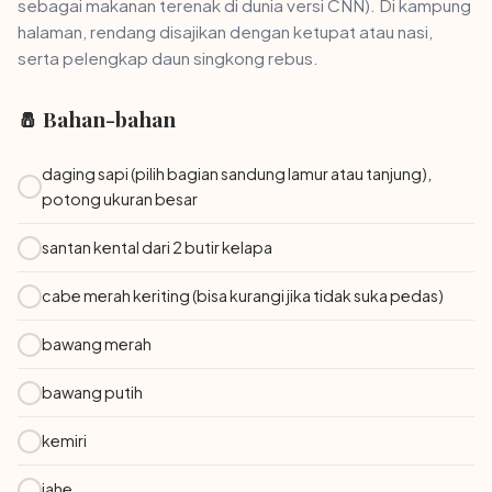
sebagai makanan terenak di dunia versi CNN). Di kampung
halaman, rendang disajikan dengan ketupat atau nasi,
serta pelengkap daun singkong rebus.
🧂 Bahan-bahan
daging sapi (pilih bagian sandung lamur atau tanjung),
potong ukuran besar
santan kental dari 2 butir kelapa
cabe merah keriting (bisa kurangi jika tidak suka pedas)
bawang merah
bawang putih
kemiri
jahe