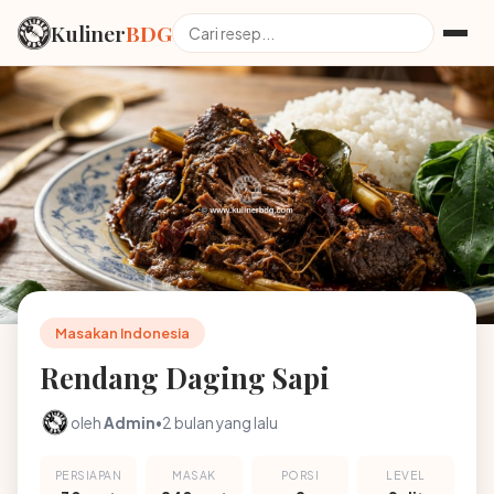
Kuliner
BDG
Masakan Indonesia
Rendang Daging Sapi
oleh
Admin
•
2 bulan yang lalu
PERSIAPAN
MASAK
PORSI
LEVEL