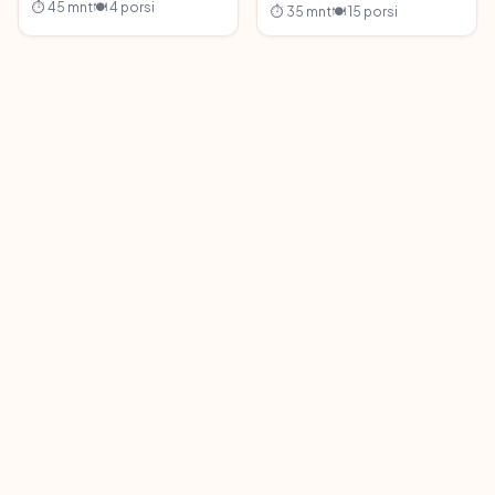
⏱ 45 mnt
🍽 4 porsi
⏱ 35 mnt
🍽 15 porsi