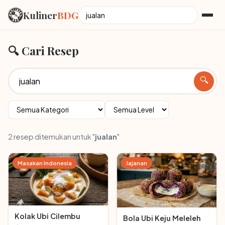
Kuliner
BDG
🔍 Cari Resep
🔍
2 resep ditemukan untuk "
jualan
"
Masakan Indonesia
Jajanan
Kolak Ubi Cilembu
Bola Ubi Keju Meleleh