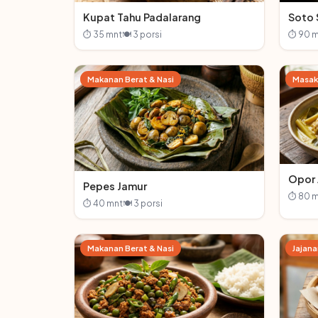
Kupat Tahu Padalarang
Soto 
⏱ 35 mnt
🍽 3 porsi
⏱ 90 m
Makanan Berat & Nasi
Masak
Opor
Pepes Jamur
⏱ 80 m
⏱ 40 mnt
🍽 3 porsi
Makanan Berat & Nasi
Jajana