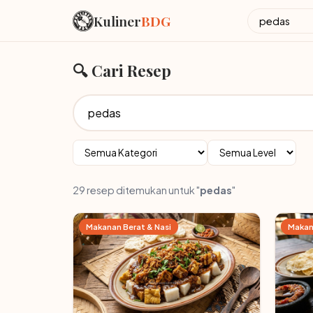
Kuliner
BDG
🔍 Cari Resep
29 resep ditemukan untuk "
pedas
"
Makanan Berat & Nasi
Makan