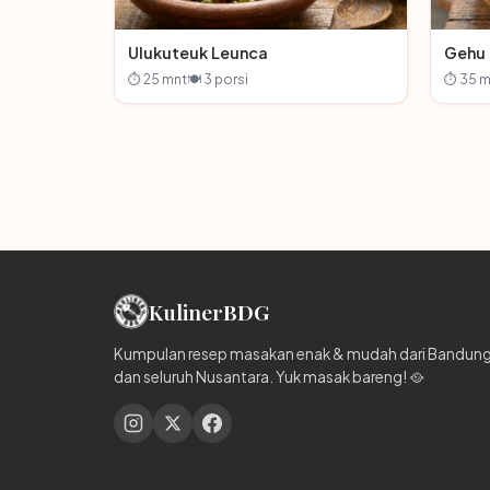
Ulukuteuk Leunca
Gehu
⏱ 25 mnt
🍽 3 porsi
⏱ 35 m
Kuliner
BDG
Kumpulan resep masakan enak & mudah dari Bandun
dan seluruh Nusantara. Yuk masak bareng! 🥘