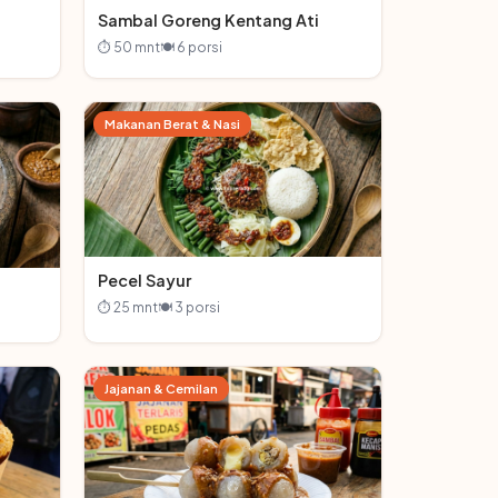
Sambal Goreng Kentang Ati
⏱ 50 mnt
🍽 6 porsi
Makanan Berat & Nasi
Pecel Sayur
⏱ 25 mnt
🍽 3 porsi
Jajanan & Cemilan