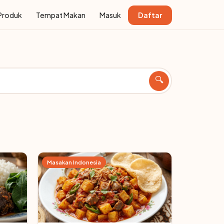
Produk
Tempat Makan
Masuk
Daftar
🔍
Masakan Indonesia