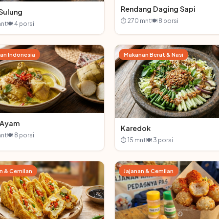
Rendang Daging Sapi
Sulung
⏱ 270 mnt
🍽 8 porsi
nt
🍽 4 porsi
an Indonesia
Makanan Berat & Nasi
 Ayam
Karedok
nt
🍽 8 porsi
⏱ 15 mnt
🍽 3 porsi
n & Cemilan
Jajanan & Cemilan