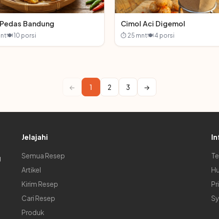
 Pedas Bandung
Cimol Aci Digemol
nt
🍽 10 porsi
⏱ 25 mnt
🍽 4 porsi
←
1
2
3
→
Jelajahi
In
Semua Resep
Te
g
Artikel
Hu
Kirim Resep
Pr
Cari Resep
Sy
Produk