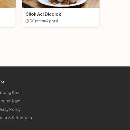
Cilok Aci Dicolok
⏱ 30 mnt
🍽 4 porsi
fo
ntang Kami
bungi Kami
ivacy Policy
arat & Ketentuan